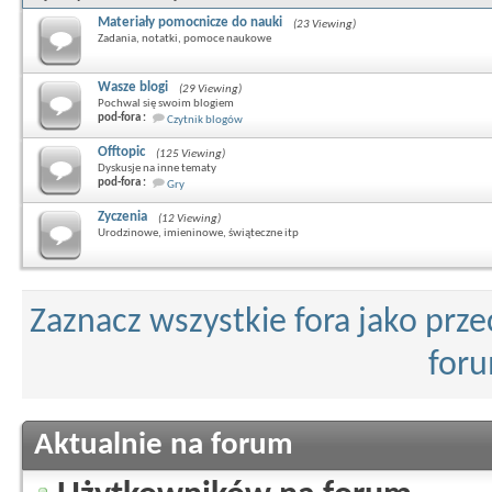
Materiały pomocnicze do nauki
(23 Viewing)
Zadania, notatki, pomoce naukowe
Wasze blogi
(29 Viewing)
Pochwal się swoim blogiem
pod-fora :
Czytnik blogów
Offtopic
(125 Viewing)
Dyskusje na inne tematy
pod-fora :
Gry
Zyczenia
(12 Viewing)
Urodzinowe, imieninowe, świąteczne itp
Zaznacz wszystkie fora jako prz
for
Aktualnie na forum