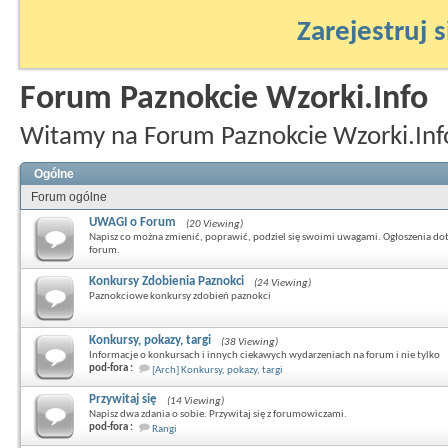
Zarejestruj s
Forum Paznokcie Wzorki.Info
Witamy na Forum Paznokcie Wzorki.Inf
Ogólne
Forum ogólne
UWAGI o Forum
(20 Viewing)
Napisz co można zmienić, poprawić, podziel się swoimi uwagami. Ogłoszenia do
forum.
Konkursy Zdobienia Paznokci
(24 Viewing)
Paznokciowe konkursy zdobień paznokci
Konkursy, pokazy, targi
(38 Viewing)
Informacje o konkursach i innych ciekawych wydarzeniach na forum i nie tylko
pod-fora :
[Arch] Konkursy, pokazy, targi
Przywitaj się
(14 Viewing)
Napisz dwa zdania o sobie. Przywitaj się z forumowiczami.
pod-fora :
Rangi