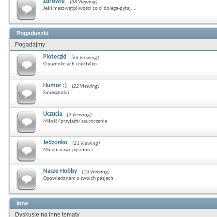
Zdrowie
(38 Viewing)
Jeśli masz wątpliwości co ci dolega-pytaj....
Pogaduszki
Pogadajmy
Ploteczki
(66 Viewing)
O paznokciach i nie tylko
Humor :)
(22 Viewing)
Śmieszności
Uczucia
(2 Viewing)
Miłość/ przyjaźń/ zauroczenie
Jedzonko
(21 Viewing)
Mniam nasze pyszności
Nasze Hobby
(16 Viewing)
Opowiedz nam o swoich pasjach
Inne
Dyskusje na inne tematy