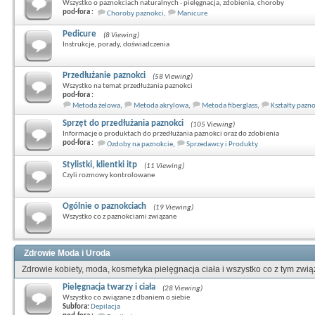
Wszystko o paznokciach naturalnych - pielęgnacja, zdobienia, choroby
pod-fora :
Choroby paznokci
,
Manicure
Pedicure
(8 Viewing)
Instrukcje, porady, doświadczenia
Przedłużanie paznokci
(58 Viewing)
Wszystko na temat przedłużania paznokci
pod-fora :
Metoda żelowa
,
Metoda akrylowa
,
Metoda fiberglass
,
Kształty pazn
Sprzęt do przedłużania paznokci
(105 Viewing)
Informacje o produktach do przedłużania paznokci oraz do zdobienia
pod-fora :
Ozdoby na paznokcie
,
Sprzedawcy i Produkty
Stylistki, klientki itp
(11 Viewing)
Czyli rozmowy kontrolowane
Ogólnie o paznokciach
(19 Viewing)
Wszystko co z paznokciami związane
Zdrowie Moda i Uroda
Zdrowie kobiety, moda, kosmetyka pielęgnacja ciała i wszystko co z tym zwi
Pielęgnacja twarzy i ciała
(28 Viewing)
Wszystko co związane z dbaniem o siebie
Subfora:
Depilacja