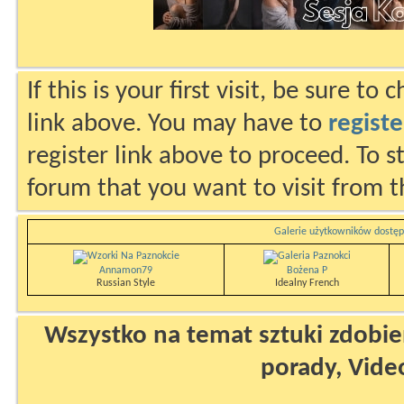
If this is your first visit, be sure to
link above. You may have to
registe
register link above to proceed. To s
forum that you want to visit from t
Galerie użytkowników dostęp
Annamon79
Bożena P
Russian Style
Idealny French
Wszystko na temat sztuki zdobien
porady, Vide