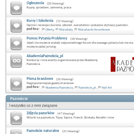
Ogłoszenia
(20 Viewing)
Kupię, sprzedam, zamienię, praca
Kursy i Szkolenia
(72 Viewing)
Opinie i recenzje z kursów, szkoleń, warsztatów i pokazów stylizacji paznokci.
pod-fora :
Oferty
,
Warsztaty
,
Warsztaciki forumkowe
Pomoc Pytania Problemy
(18 Viewing)
Jeżeli nie możecie znaleźć odpowiedniego forum dla waszego pytania lub nie ma 
możecie zadać je tutaj.
AkademiaPaznokcia_pl
Konkursy i inne eventy organizowane przez Akademię
Paznokcia
Pisma branżowe
(26 Viewing)
Najpopularniejsze gazety branżowe
pod-fora :
Akademia Paznokcia
,
Paznokcie_pl
,
Nail Art
Paznokcie
I wszystko co z nimi związane
Zdjęcia pazurków
(47 Viewing)
Wzorki na paznokcie, Tipsy, Szpice, French, Brokaty, Kwiatki i inne
Paznokcie naturalne
(31 Viewing)