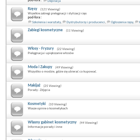
pod-fora :
Depilacja
Rzęsy
(121 Viewing)
Wszelkie zabiegi pielęgnacji i stylizacji rzęs
pod-fora :
Szkolenia i warsztaty
,
Dystrybutorzy i producenci
,
Ogłoszenia rzęsy
,
Zabiegi kosmetyczne
(11 Viewing)
Włosy - Fryzury
(22 Viewing)
Pielęgnacja i upiększanie włosów
Moda i Zakupy
(49 Viewing)
Wszystko o modzie, gdzie się ubierać co kupować.
Makijaż
(25 Viewing)
Porady - Zdjęcia
Kosmetyki
(10 Viewing)
Wasze opinie o kosmetykach
Własny gabinet kosmetyczny
(44 Viewing)
Informacje porady i inne