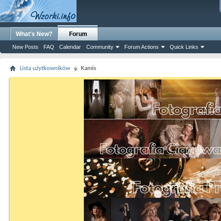
What's New?
Forum
New Posts
FAQ
Calendar
Community
Forum Actions
Quick Links
Lista użytkowników
Kamis