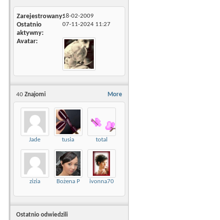
Zarejestrowany
18-02-2009
Ostatnio
07-11-2024
11:27
aktywny
Avatar
40
Znajomi
More
Jade
tusia
total
zizia
Bożena P
ivonna70
Ostatnio odwiedzili