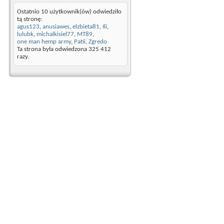
Ostatnio 10 użytkownik(ów) odwiedziło
tą stronę:
agus123
,
anusiawes
,
elzbieta81
,
Ili
,
lulubk
,
michalkisiel77
,
MT89
,
one man hemp army
,
Patii
,
Zgredo
Ta strona była odwiedzona
325 412
razy.