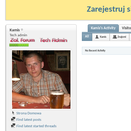
Zarejestruj s
Kamis's Activity
Visit
Kamis
Tech admin
All
Kamis
Znajomi
No Recent Activity
Strona Domowa
Find latest posts
Find latest started threads