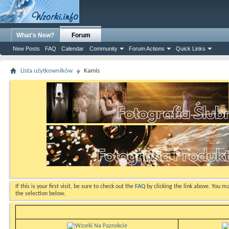
What's New?
Forum
New Posts
FAQ
Calendar
Community
Forum Actions
Quick Links
Lista użytkowników
Kamis
If this is your first visit, be sure to check out the
FAQ
by clicking the link above. You m
the selection below.