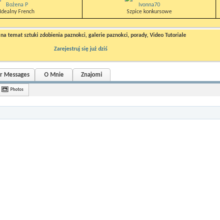
Bożena P
Ivonna70
Idealny French
Szpice konkursowe
a temat sztuki zdobienia paznokci, galerie paznokci, porady, Video Tutoriale
Zarejestruj się już dziś
or Messages
O Mnie
Znajomi
Photos