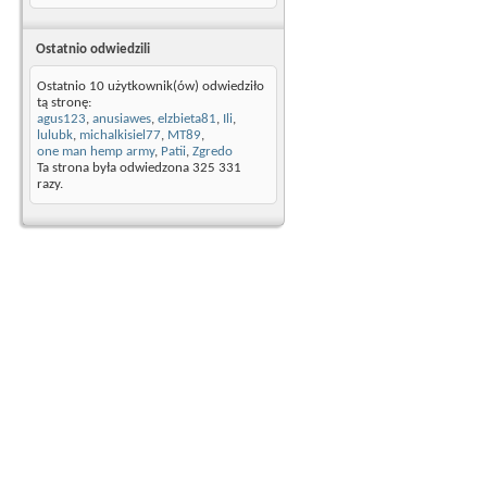
Ostatnio odwiedzili
Ostatnio 10 użytkownik(ów) odwiedziło
tą stronę:
agus123
,
anusiawes
,
elzbieta81
,
Ili
,
lulubk
,
michalkisiel77
,
MT89
,
one man hemp army
,
Patii
,
Zgredo
Ta strona była odwiedzona
325 331
razy.