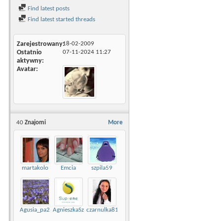
Find latest posts
Find latest started threads
Zarejestrowany
18-02-2009
Ostatnio
07-11-2024
11:27
aktywny
Avatar
40
Znajomi
More
martakolo
Emcia
szpila59
Agusia_pa2
AgnieszkaSzalpuk
czarnulka81