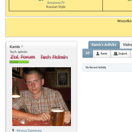
Annamon79
Russian Style
Wszystko n
Kamis's Activity
Visit
Kamis
Tech admin
All
Kamis
Znajomi
No Recent Activity
Strona Domowa