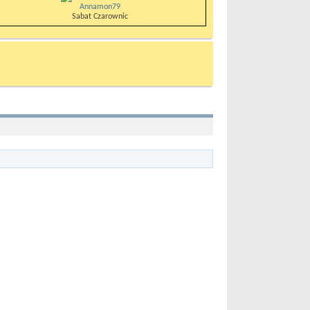
Annamon79
Sabat Czarownic