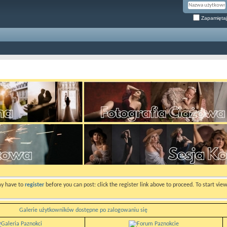
Zapamiętaj
ay have to
register
before you can post: click the register link above to proceed. To start vi
Galerie użytkowników dostępne po zalogowaniu się