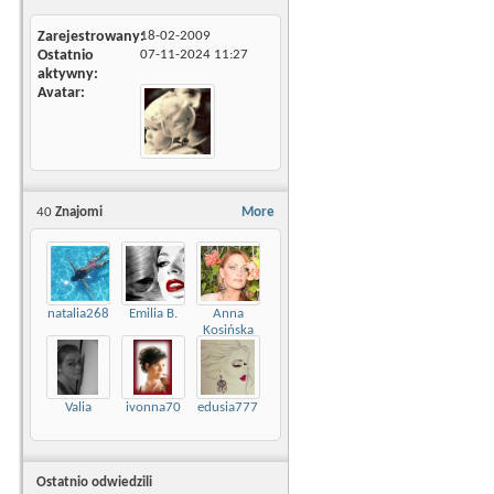
Zarejestrowany
18-02-2009
Ostatnio
07-11-2024
11:27
aktywny
Avatar
40
Znajomi
More
natalia268
Emilia B.
Anna
Kosińska
Valia
ivonna70
edusia777
Ostatnio odwiedzili