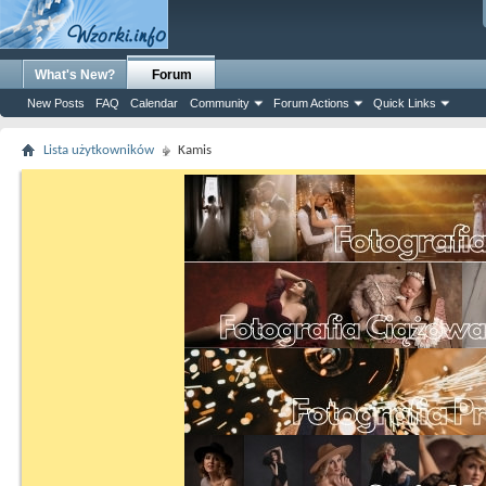
What's New?
Forum
New Posts
FAQ
Calendar
Community
Forum Actions
Quick Links
Lista użytkowników
Kamis