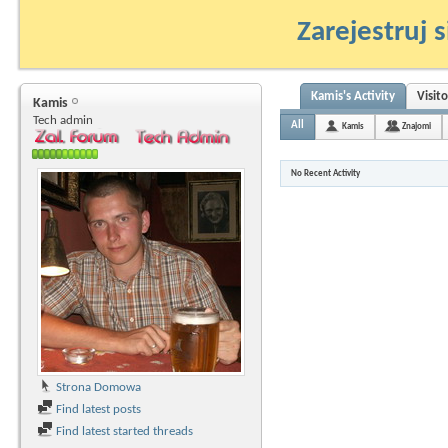
Zarejestruj s
Kamis's Activity
Visit
Kamis
Tech admin
All
Kamis
Znajomi
No Recent Activity
Strona Domowa
Find latest posts
Find latest started threads