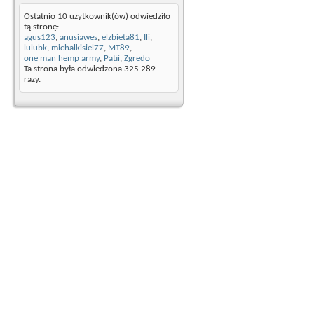
Ostatnio 10 użytkownik(ów) odwiedziło
tą stronę:
agus123
,
anusiawes
,
elzbieta81
,
Ili
,
lulubk
,
michalkisiel77
,
MT89
,
one man hemp army
,
Patii
,
Zgredo
Ta strona była odwiedzona
325 289
razy.