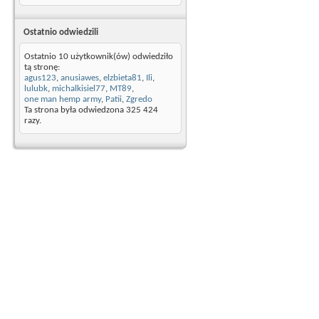
Ostatnio odwiedzili
Ostatnio 10 użytkownik(ów) odwiedziło
tą stronę:
agus123
,
anusiawes
,
elzbieta81
,
Ili
,
lulubk
,
michalkisiel77
,
MT89
,
one man hemp army
,
Patii
,
Zgredo
Ta strona była odwiedzona
325 424
razy.