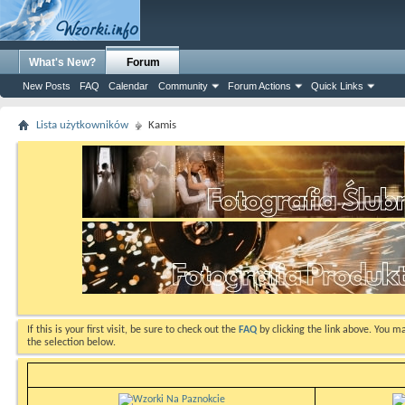
What's New?
Forum
New Posts
FAQ
Calendar
Community
Forum Actions
Quick Links
Lista użytkowników
Kamis
If this is your first visit, be sure to check out the
FAQ
by clicking the link above. You m
the selection below.