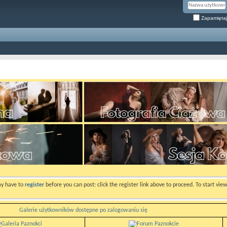
Zapamiętaj
ay have to
register
before you can post: click the register link above to proceed. To start vi
Galerie użytkowników dostępne po zalogowaniu się