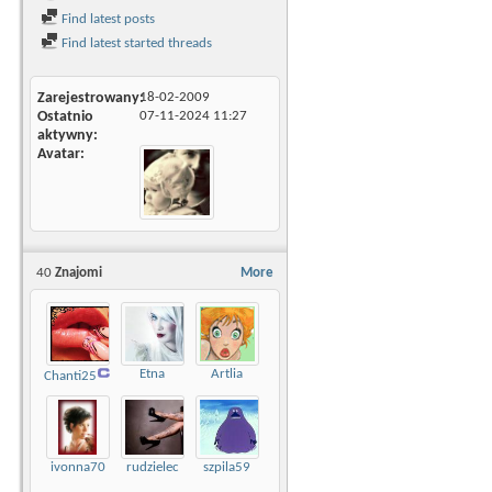
Find latest posts
Find latest started threads
Zarejestrowany
18-02-2009
Ostatnio
07-11-2024
11:27
aktywny
Avatar
40
Znajomi
More
Etna
Artlia
Chanti25
ivonna70
rudzielec
szpila59