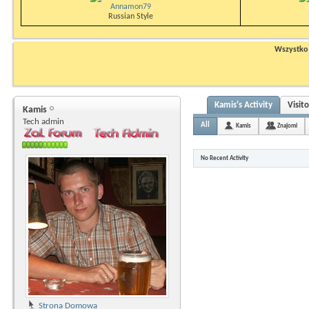
Annamon79
Russian Style
Wszystko n
Kamis's Activity
Visit
Kamis
Tech admin
All
Kamis
Znajomi
No Recent Activity
Strona Domowa