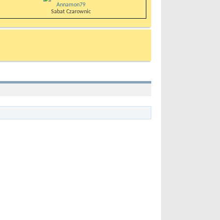
Annamon79
Sabat Czarownic