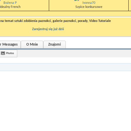
Bożena P
Ivonna70
Idealny French
Szpice konkursowe
a temat sztuki zdobienia paznokci, galerie paznokci, porady, Video Tutoriale
Zarejestruj się już dziś
or Messages
O Mnie
Znajomi
Photos