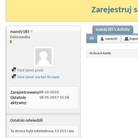
Zarejestruj s
mandy185's Activity
mandy185
Debiutantka
All
mandy185
Znajom
No Recent Activity
Find latest posts
Find latest started threads
Zarejestrowany
28-10-2010
Ostatnio
18-05-2017
15:56
aktywny
Ostatnio odwiedzili
Ta strona była odwiedzona
13 253
razy.