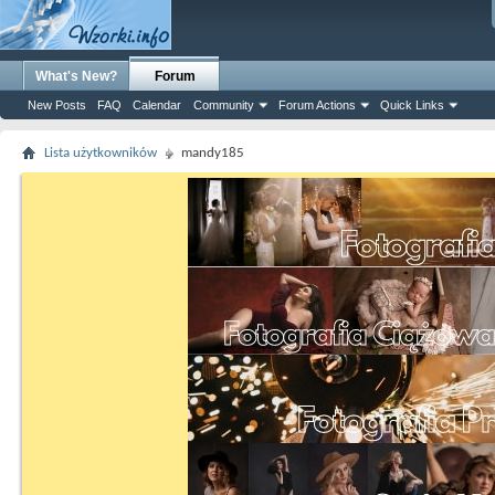
What's New?
Forum
New Posts
FAQ
Calendar
Community
Forum Actions
Quick Links
Lista użytkowników
mandy185