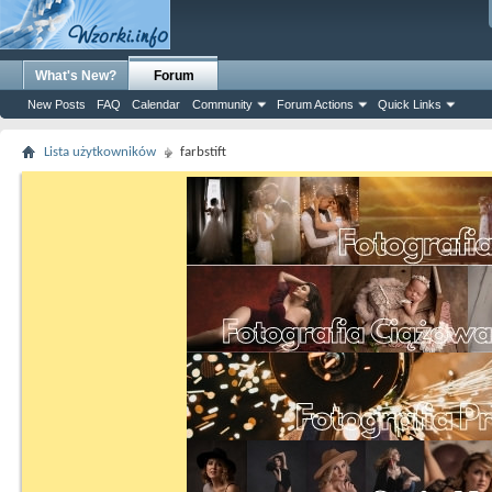
What's New?
Forum
New Posts
FAQ
Calendar
Community
Forum Actions
Quick Links
Lista użytkowników
farbstift