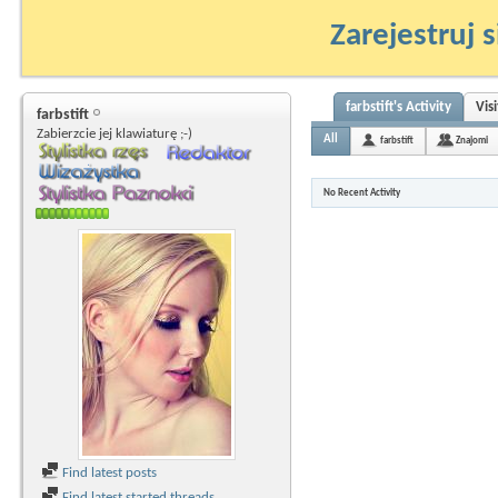
Zarejestruj s
farbstift's Activity
Vis
farbstift
Zabierzcie jej klawiaturę ;-)
All
farbstift
Znajomi
No Recent Activity
Find latest posts
Find latest started threads