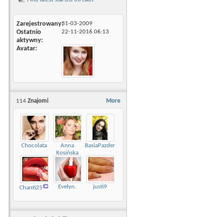
Zarejestrowany
31-03-2009
Ostatnio
22-11-2016
06:13
aktywny
Avatar
114
Znajomi
More
Chocolata
Anna
BasiaPazderska
Kosińska
Evelyn.
justi9
Chanti25