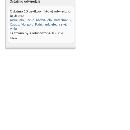
Ostatnio odwiedzili
Ostatnio 10 użytkownik(ów) odwiedziło
tą stronę:
Anialusia
,
Czekoladowa
,
elix
,
katerina15
,
Katias
,
Margola
,
Patii
,
rudzielec
,
selvi
,
Valia
Ta strona była odwiedzona
108 890
razy.