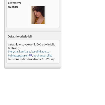
aktywny
Avatar
Ostatnio odwiedzili
Ostatnio 6 użytkownik(ów) odwiedziło
tą stronę:
bierycia
,
kami111
,
karolinka0410
,
kobietazpazurem
,
kochanaa
,
Lilka
Ta strona była odwiedzona
2 839
razy.