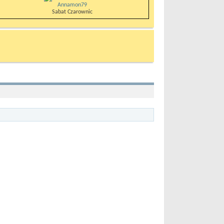
Annamon79
Sabat Czarownic