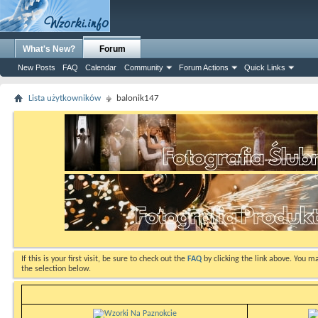
What's New?
Forum
New Posts
FAQ
Calendar
Community
Forum Actions
Quick Links
Lista użytkowników
balonik147
If this is your first visit, be sure to check out the
FAQ
by clicking the link above. You m
the selection below.