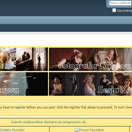
Zapamiętaj
ay have to
register
before you can post: click the register link above to proceed. To start vi
Galerie użytkowników dostępne po zalogowaniu się