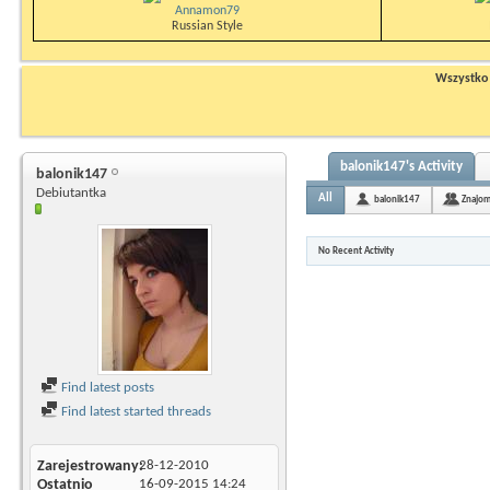
Annamon79
Russian Style
Wszystko n
balonik147's Activity
balonik147
Debiutantka
All
balonik147
Znajom
No Recent Activity
Find latest posts
Find latest started threads
Zarejestrowany
28-12-2010
Ostatnio
16-09-2015
14:24