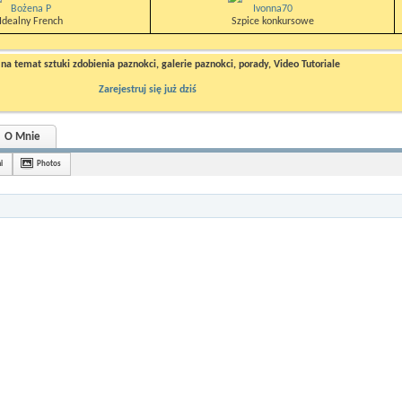
Bożena P
Ivonna70
Idealny French
Szpice konkursowe
a temat sztuki zdobienia paznokci, galerie paznokci, porady, Video Tutoriale
Zarejestruj się już dziś
O Mnie
i
Photos