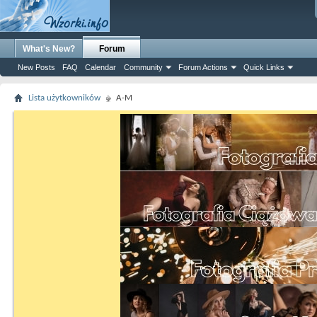
What's New?
Forum
New Posts
FAQ
Calendar
Community
Forum Actions
Quick Links
Lista użytkowników
A-M