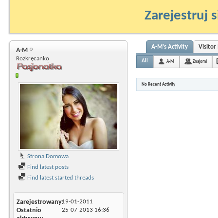
Zarejestruj s
A-M's Activity
Visitor
A-M
Rozkręcanko
All
A-M
Znajomi
No Recent Activity
Strona Domowa
Find latest posts
Find latest started threads
Zarejestrowany
19-01-2011
Ostatnio
25-07-2013
16:36