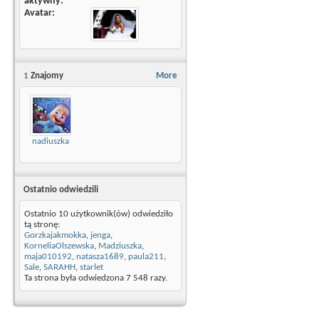
aktywny
Avatar
1
Znajomy
More
nadiuszka
Ostatnio odwiedzili
Ostatnio 10 użytkownik(ów) odwiedziło
tą stronę:
Gorzkajakmokka
,
jenga
,
KorneliaOlszewska
,
Madziuszka
,
maja010192
,
natasza1689
,
paula211
,
Sale
,
SARAHH
,
starlet
Ta strona była odwiedzona
7 548
razy.