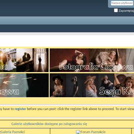
Zapamiętaj
ay have to
register
before you can post: click the register link above to proceed. To start vi
Galerie użytkowników dostępne po zalogowaniu się