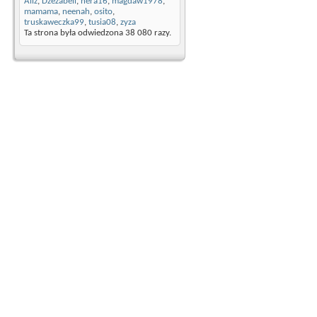
Aliz
,
Dzezabell
,
hera16
,
magdaw1978
,
mamama
,
neenah
,
osito
,
truskaweczka99
,
tusia08
,
zyza
Ta strona była odwiedzona
38 080
razy.