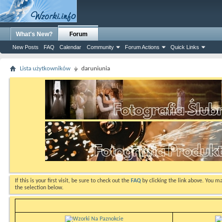
What's New?
Forum
New Posts
FAQ
Calendar
Community
Forum Actions
Quick Links
Lista użytkowników
daruniunia
If this is your first visit, be sure to check out the
FAQ
by clicking the link above. You m
the selection below.