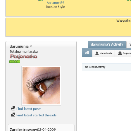
Annamon79
Russian Style
Wszystko n
daruniunia's Activity
daruniunia
Totalna maniaczka
All
daruniunia
Znajom
No Recent Activity
Find latest posts
Find latest started threads
Zarejestrowany
02-04-2009