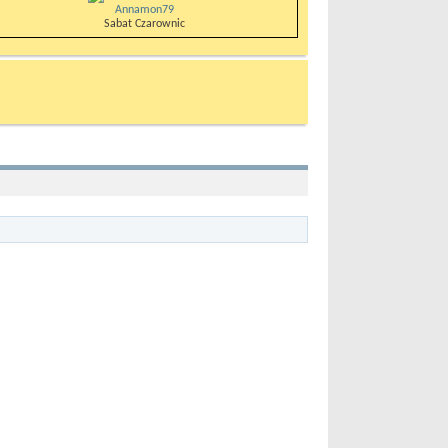
Annamon79
Sabat Czarownic