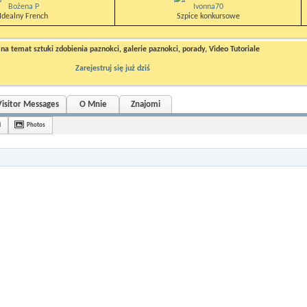
Bożena P
Ivonna70
Idealny French
Szpice konkursowe
a temat sztuki zdobienia paznokci, galerie paznokci, porady, Video Tutoriale
Zarejestruj się już dziś
Visitor Messages
O Mnie
Znajomi
i
Photos