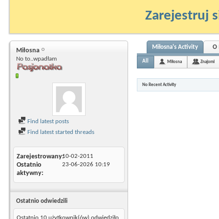
Zarejestruj s
Miłosna's Activity
O 
Miłosna
No to..wpadłam
All
Miłosna
Znajomi
No Recent Activity
Find latest posts
Find latest started threads
Zarejestrowany
10-02-2011
Ostatnio
23-06-2026
10:19
aktywny
Ostatnio odwiedzili
Ostatnio 10 użytkownik(ów) odwiedziło