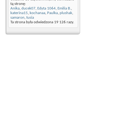
tą stronę:
Anika
,
ducek07
,
Edyta 1064
,
Emilia B.
,
katerina15
,
kochanaa
,
Paulka
,
plushak
,
samaron
,
tusia
Ta strona była odwiedzona
19 126
razy.