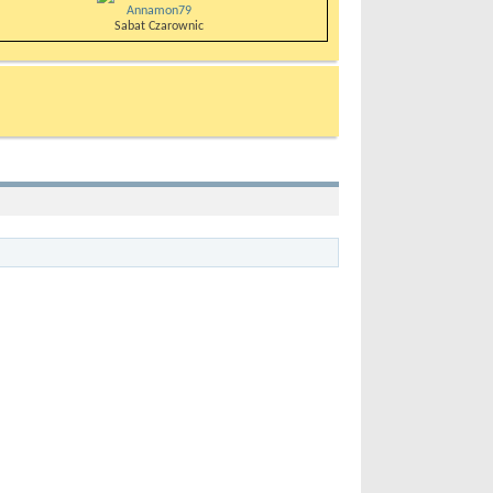
Annamon79
Sabat Czarownic