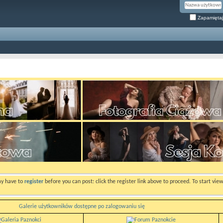
Zapamiętaj
ay have to
register
before you can post: click the register link above to proceed. To start vi
Galerie użytkowników dostępne po zalogowaniu się