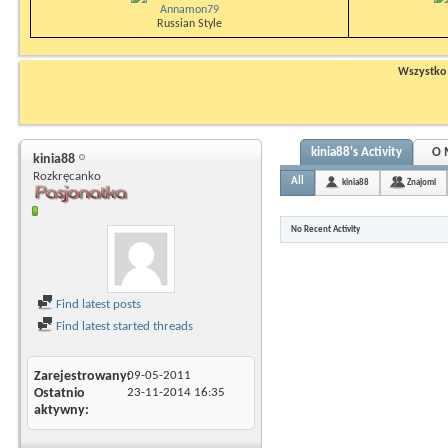
Annamon79
Russian Style
Wszystko n
kinia88's Activity
O 
kinia88
Rozkręcanko
All
kinia88
Znajomi
No Recent Activity
Find latest posts
Find latest started threads
Zarejestrowany
09-05-2011
Ostatnio
23-11-2014
16:35
aktywny