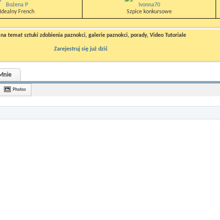
Bożena P
Ivonna70
Idealny French
Szpice konkursowe
a temat sztuki zdobienia paznokci, galerie paznokci, porady, Video Tutoriale
Zarejestruj się już dziś
Mnie
Photos