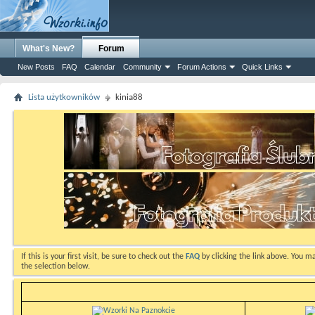
What's New?
Forum
New Posts
FAQ
Calendar
Community
Forum Actions
Quick Links
Lista użytkowników
kinia88
If this is your first visit, be sure to check out the
FAQ
by clicking the link above. You m
the selection below.