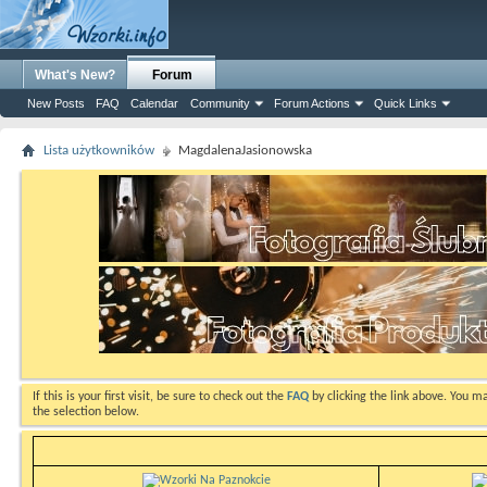
What's New?
Forum
New Posts
FAQ
Calendar
Community
Forum Actions
Quick Links
Lista użytkowników
MagdalenaJasionowska
If this is your first visit, be sure to check out the
FAQ
by clicking the link above. You m
the selection below.