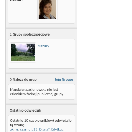
1
Grupy społecznościowe
Mazury
0
Należy do grup
Join Groups
MagdalenaJasionowska nie jest
członkiem żadnej publicznej grupy
Ostatnio odwiedzili
Ostatnio 10 użytkownik(ów) odwiedziło
tą stronę:
akme
,
czarnula13
,
DianaT
,
Edytkaa
,