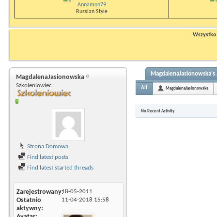
Annamon79
Russian Style
Wszystko n
MagdalenaJasionowska's 
MagdalenaJasionowska
Szkoleniowiec
All
MagdalenaJasionowska
No Recent Activity
Strona Domowa
Find latest posts
Find latest started threads
Zarejestrowany
18-05-2011
Ostatnio
11-04-2018
15:58
aktywny
Avatar