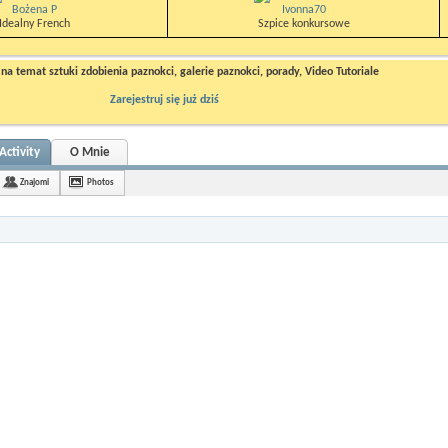
Bożena P
Ivonna70
Idealny French
Szpice konkursowe
a temat sztuki zdobienia paznokci, galerie paznokci, porady, Video Tutoriale
Zarejestruj się już dziś
Activity
O Mnie
Znajomi
Photos