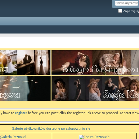
Zapamiętaj
ay have to
register
before you can post: click the register link above to proceed. To start vi
Galerie użytkowników dostępne po zalogowaniu się