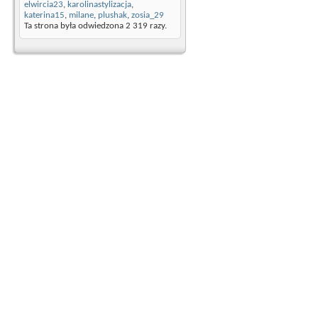
elwircia23
,
karolinastylizacja
,
katerina15
,
milane
,
plushak
,
zosia_29
Ta strona była odwiedzona
2 319
razy.