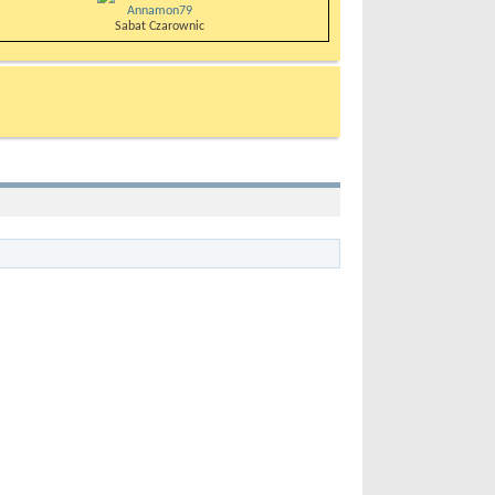
Annamon79
Sabat Czarownic