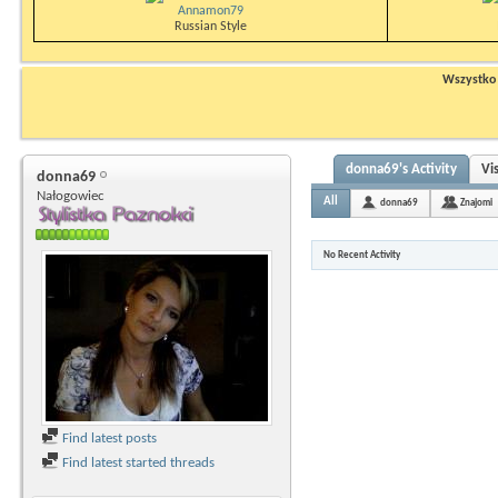
Annamon79
Russian Style
Wszystko n
donna69's Activity
Vi
donna69
Nałogowiec
All
donna69
Znajomi
No Recent Activity
Find latest posts
Find latest started threads