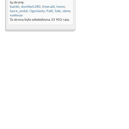
tą stronę:
bambi
,
domitw5280
,
Emerald
,
Ivonn
,
laure_andal
,
Ogoniasta
,
Patii
,
Sale
,
steve
,
xselenax
Ta strona była odwiedzona
33 903
razy.