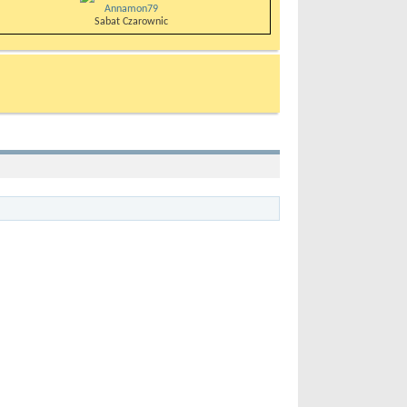
Annamon79
Sabat Czarownic