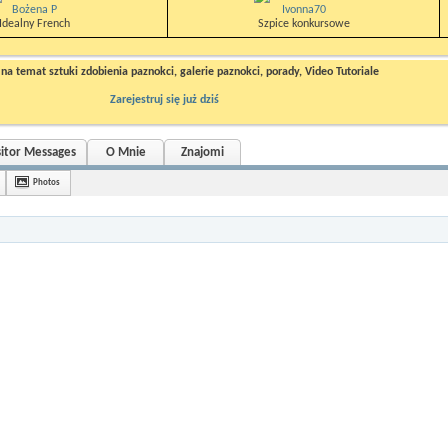
Bożena P
Ivonna70
Idealny French
Szpice konkursowe
a temat sztuki zdobienia paznokci, galerie paznokci, porady, Video Tutoriale
Zarejestruj się już dziś
sitor Messages
O Mnie
Znajomi
Photos