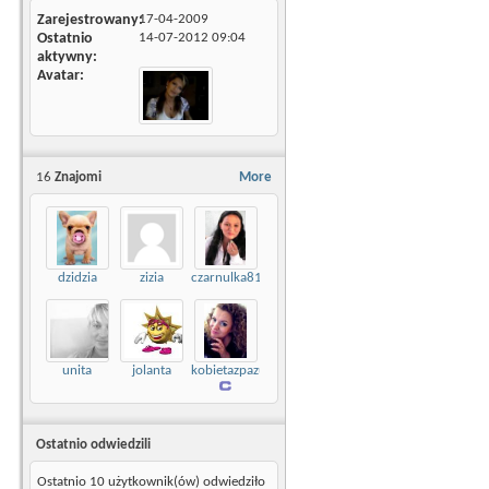
Zarejestrowany
17-04-2009
Ostatnio
14-07-2012
09:04
aktywny
Avatar
16
Znajomi
More
dzidzia
zizia
czarnulka81
unita
jolanta
kobietazpazurem
Ostatnio odwiedzili
Ostatnio 10 użytkownik(ów) odwiedziło