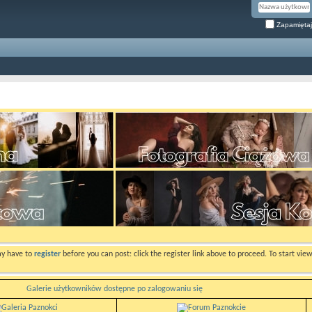
Zapamiętaj
ay have to
register
before you can post: click the register link above to proceed. To start vi
Galerie użytkowników dostępne po zalogowaniu się