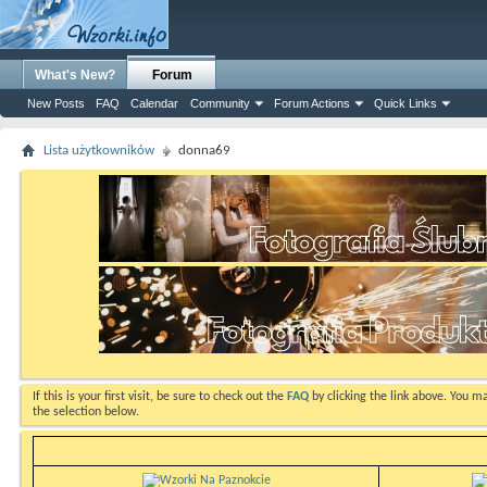
What's New?
Forum
New Posts
FAQ
Calendar
Community
Forum Actions
Quick Links
Lista użytkowników
donna69
If this is your first visit, be sure to check out the
FAQ
by clicking the link above. You m
the selection below.