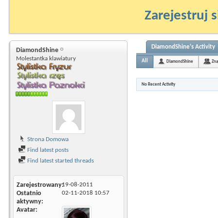
Zarejestruj s
DiamondShine's Activity
DiamondShine
Molestantka klawiatury
All
DiamondShine
Zna
No Recent Activity
Strona Domowa
Find latest posts
Find latest started threads
Zarejestrowany
19-08-2011
Ostatnio
02-11-2018
10:57
aktywny
Avatar