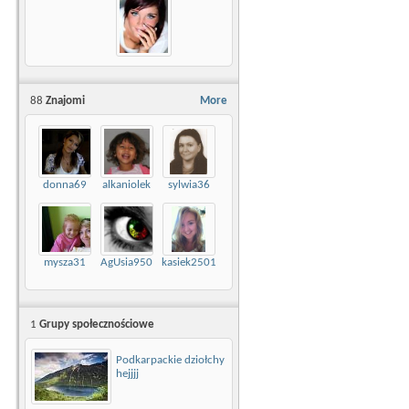
88
Znajomi
More
donna69
alkaniolek
sylwia36
mysza31
AgUsia950
kasiek2501
1
Grupy społecznościowe
Podkarpackie dziołchy
hejjjj