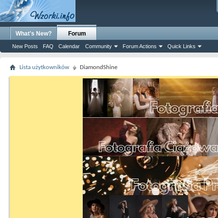
What's New?
Forum
New Posts
FAQ
Calendar
Community
Forum Actions
Quick Links
Lista użytkowników
DiamondShine