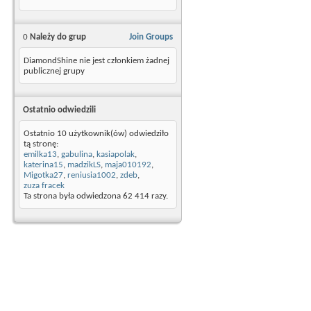
0
Należy do grup
Join Groups
DiamondShine nie jest członkiem żadnej
publicznej grupy
Ostatnio odwiedzili
Ostatnio 10 użytkownik(ów) odwiedziło
tą stronę:
emilka13
,
gabulina
,
kasiapolak
,
katerina15
,
madzikLS
,
maja010192
,
Migotka27
,
reniusia1002
,
zdeb
,
zuza fracek
Ta strona była odwiedzona
62 414
razy.