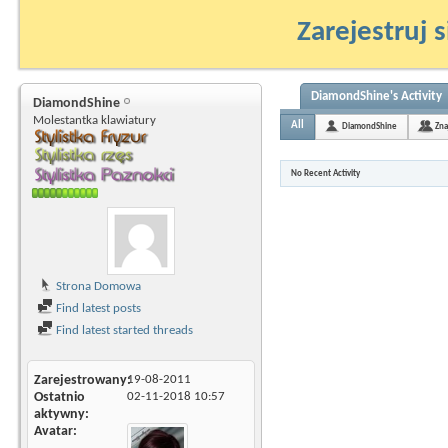
Zarejestruj s
DiamondShine's Activity
DiamondShine
Molestantka klawiatury
All
DiamondShine
Zna
No Recent Activity
Strona Domowa
Find latest posts
Find latest started threads
Zarejestrowany
19-08-2011
Ostatnio
02-11-2018
10:57
aktywny
Avatar