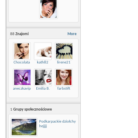
88
Znajomi
More
Chocolata
kath82
lirene21
aneczkavip
Emilia B.
farbstift
1
Grupy społecznościowe
Podkarpackie dziołchy
hejjjj