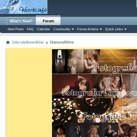
What's New?
Forum
New Posts
FAQ
Calendar
Community
Forum Actions
Quick Links
Lista użytkowników
DiamondShine