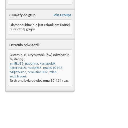
0
Należy do grup
Join Groups
DiamondShine nie jest członkiem żadnej
publicznej grupy
Ostatnio odwiedzili
Ostatnio 10 użytkownik(ów) odwiedziło
tą stronę:
emilka13
,
gabulina
,
kasiapolak
,
katerina15
,
madzikLS
,
maja010192
,
Migotka27
,
reniusia1002
,
zdeb
,
zuza fracek
Ta strona była odwiedzona
62 424
razy.