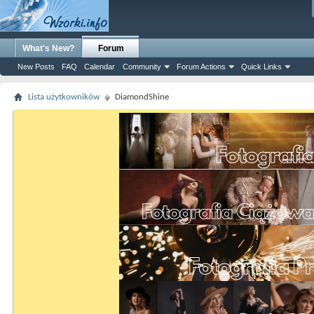
What's New?
Forum
New Posts
FAQ
Calendar
Community
Forum Actions
Quick Links
Lista użytkowników
DiamondShine