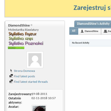
Zarejestruj s
DiamondShine's Activity
DiamondShine
Molestantka klawiatury
All
DiamondShine
Zna
No Recent Activity
Strona Domowa
Find latest posts
Find latest started threads
Zarejestrowany
19-08-2011
Ostatnio
02-11-2018
10:57
aktywny
Avatar