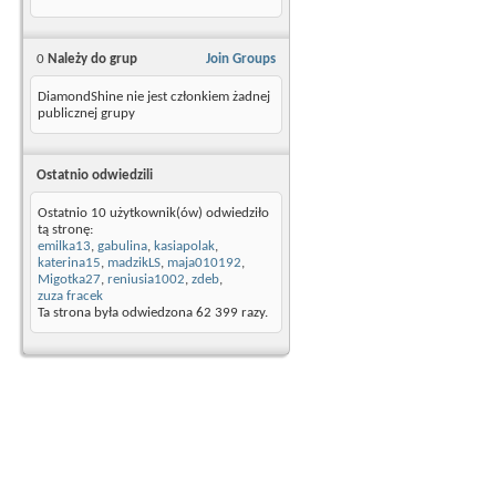
0
Należy do grup
Join Groups
DiamondShine nie jest członkiem żadnej
publicznej grupy
Ostatnio odwiedzili
Ostatnio 10 użytkownik(ów) odwiedziło
tą stronę:
emilka13
,
gabulina
,
kasiapolak
,
katerina15
,
madzikLS
,
maja010192
,
Migotka27
,
reniusia1002
,
zdeb
,
zuza fracek
Ta strona była odwiedzona
62 399
razy.