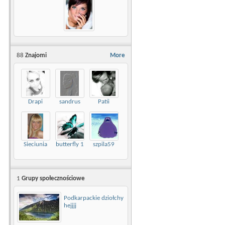
88
Znajomi
More
Drapi
sandrus
Patii
Sieciunia
butterfly 1
szpila59
1
Grupy społecznościowe
Podkarpackie dziołchy
hejjjj