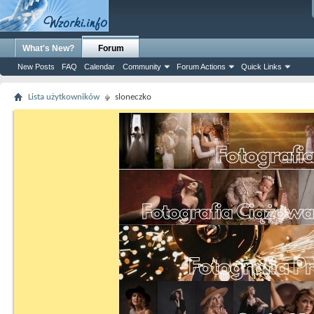
What's New?
Forum
New Posts
FAQ
Calendar
Community
Forum Actions
Quick Links
Lista użytkowników
sloneczko