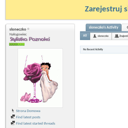
Zarejestruj s
sloneczko's Activity
sloneczko
Nałogowiec
All
sloneczko
Znajomi
No Recent Activity
Strona Domowa
Find latest posts
Find latest started threads