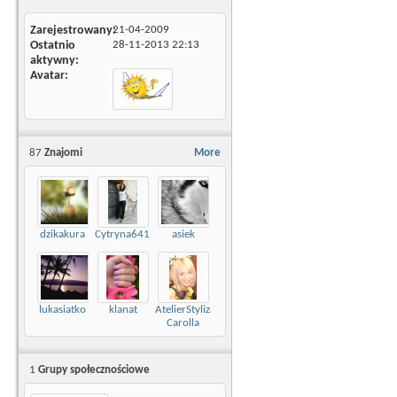
Zarejestrowany
21-04-2009
Ostatnio
28-11-2013
22:13
aktywny
Avatar
87
Znajomi
More
dzikakura
Cytryna6412
asiek
lukasiatko
klanat
AtelierStylizacji
Carolla
1
Grupy społecznościowe