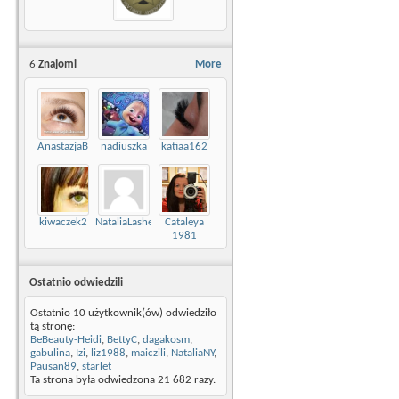
6
Znajomi
More
AnastazjaB
nadiuszka
katiaa162
kiwaczek2
NataliaLashes
Cataleya
1981
Ostatnio odwiedzili
Ostatnio 10 użytkownik(ów) odwiedziło
tą stronę:
BeBeauty-Heidi
,
BettyC
,
dagakosm
,
gabulina
,
Izi
,
liz1988
,
maiczili
,
NataliaNY
,
Pausan89
,
starlet
Ta strona była odwiedzona
21 682
razy.