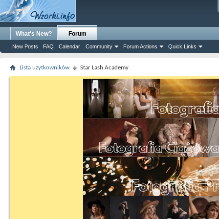
What's New?
Forum
New Posts
FAQ
Calendar
Community
Forum Actions
Quick Links
Lista użytkowników
Star Lash Academy