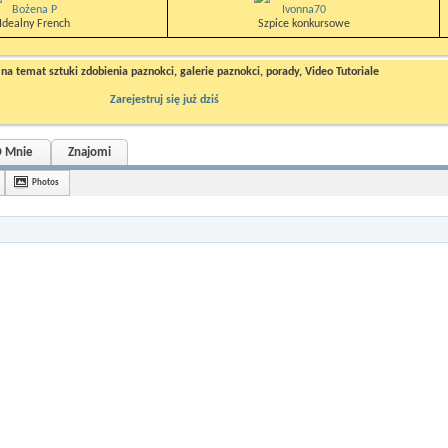
Bożena P
Ivonna70
Idealny French
Szpice konkursowe
a temat sztuki zdobienia paznokci, galerie paznokci, porady, Video Tutoriale
Zarejestruj się już dziś
 Mnie
Znajomi
Photos