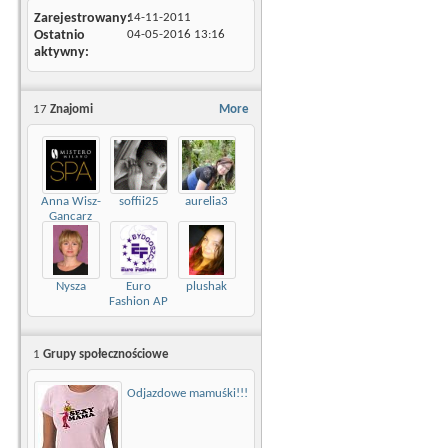
Zarejestrowany
14-11-2011
Ostatnio
04-05-2016
13:16
aktywny
17
Znajomi
More
Anna Wisz-
soffii25
aurelia3
Gancarz
Nysza
Euro
plushak
Fashion AP
Bydgoszcz
1
Grupy społecznościowe
Odjazdowe mamuśki!!!