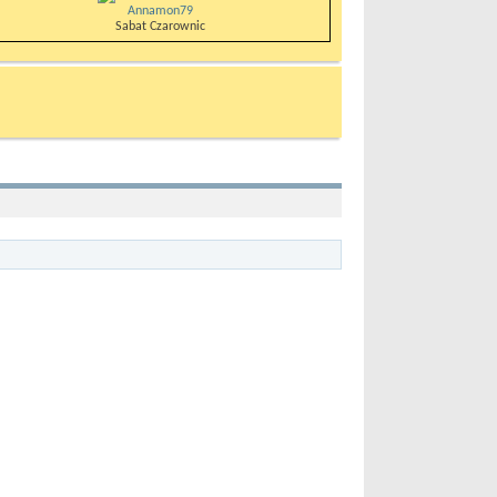
Annamon79
Sabat Czarownic