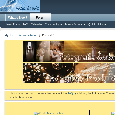
What's New?
Forum
New Posts
FAQ
Calendar
Community
Forum Actions
Quick Links
Lista użytkowników
Karola84
If this is your first visit, be sure to check out the
FAQ
by clicking the link above. You m
the selection below.