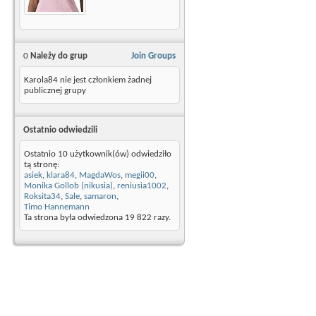
0
Należy do grup
Join Groups
Karola84 nie jest członkiem żadnej
publicznej grupy
Ostatnio odwiedzili
Ostatnio 10 użytkownik(ów) odwiedziło
tą stronę:
asiek
,
klara84
,
MagdaWos
,
megii00
,
Monika Gollob (nikusia)
,
reniusia1002
,
Roksita34
,
Sale
,
samaron
,
Timo Hannemann
Ta strona była odwiedzona
19 822
razy.