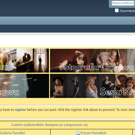
Zapamiętaj
ay have to
register
before you can post: click the register link above to proceed. To start vi
Galerie użytkowników dostępne po zalogowaniu się