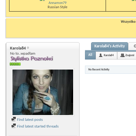
Annamon79
Russian Style
Wszystko n
Karola84's Activity
O
Karola84
No to..wpadłam
All
Karola84
Znajomi
No Recent Activity
Find latest posts
Find latest started threads