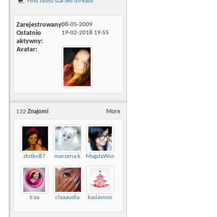
Find latest started threads
Zarejestrowany
08-05-2009
Ostatnio
19-02-2018
19:55
aktywny
Avatar
132
Znajomi
More
zlotko87
marzena.k
MagdaWos
Iraa
claaaudia
kasiasssss