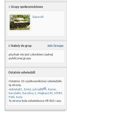
1
Grupy społecznościowe
ślązaczki
0
Należy do grup
Join Groups
plushak nie jest członkiem żadnej
publicznej grupy
Ostatnio odwiedzili
Ostatnio 10 użytkownik(ów) odwiedziło
tą stronę:
elzbieta81
,
Emist
,
julcia88
,
Kamis
,
Karola84
,
Karolina.3
,
Majkaa130
,
MT89
,
Patii
,
tusia
Ta strona była odwiedzona
98 602
razy.