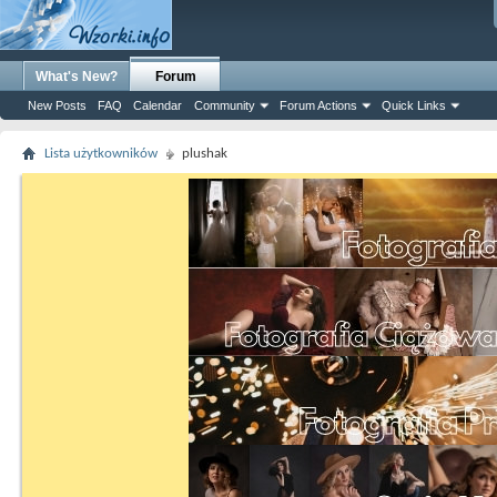
What's New?
Forum
New Posts
FAQ
Calendar
Community
Forum Actions
Quick Links
Lista użytkowników
plushak