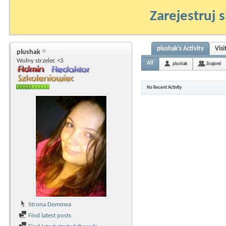
Zarejestruj s
plushak's Activity
Vis
plushak
Wolny strzelec <3
All
plushak
Znajomi
No Recent Activity
Strona Domowa
Find latest posts