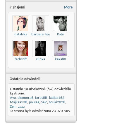
7
Znajomi
More
natalilka
barbara_kawka
Patii
farbstift
elinka
kaka80
Ostatnio odwiedzili
Ostatnio 10 użytkownik(ów) odwiedziło
tą stronę:
Ava
,
eleonora6
,
farbstift
,
katiaa162
,
Majkaa130
,
paulaa
,
Sale
,
souki2020
,
Zen.
,
zyza
Ta strona była odwiedzona
23 070
razy.