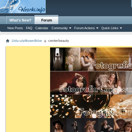
What's New?
Forum
New Posts
FAQ
Calendar
Community
Forum Actions
Quick Links
Lista użytkowników
centerbeauty