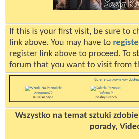
If this is your first visit, be sure to
link above. You may have to
registe
register link above to proceed. To s
forum that you want to visit from t
Galerie użytkowników dostęp
Annamon79
Bożena P
Russian Style
Idealny French
Wszystko na temat sztuki zdobien
porady, Vide