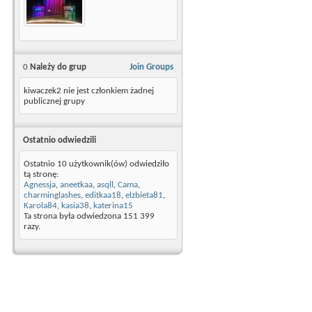
0
Należy do grup
Join Groups
kiwaczek2 nie jest członkiem żadnej
publicznej grupy
Ostatnio odwiedzili
Ostatnio 10 użytkownik(ów) odwiedziło
tą stronę:
Agnessja
,
aneetkaa
,
asqll
,
Cama
,
charminglashes
,
editkaa18
,
elzbieta81
,
Karola84
,
kasia38
,
katerina15
Ta strona była odwiedzona
151 399
razy.