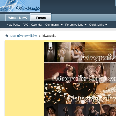
What's New?
Forum
New Posts
FAQ
Calendar
Community
Forum Actions
Quick Links
Lista użytkowników
kiwaczek2