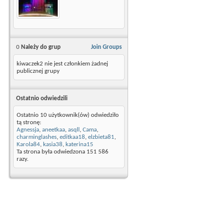
0
Należy do grup
Join Groups
kiwaczek2 nie jest członkiem żadnej
publicznej grupy
Ostatnio odwiedzili
Ostatnio 10 użytkownik(ów) odwiedziło
tą stronę:
Agnessja
,
aneetkaa
,
asqll
,
Cama
,
charminglashes
,
editkaa18
,
elzbieta81
,
Karola84
,
kasia38
,
katerina15
Ta strona była odwiedzona
151 586
razy.