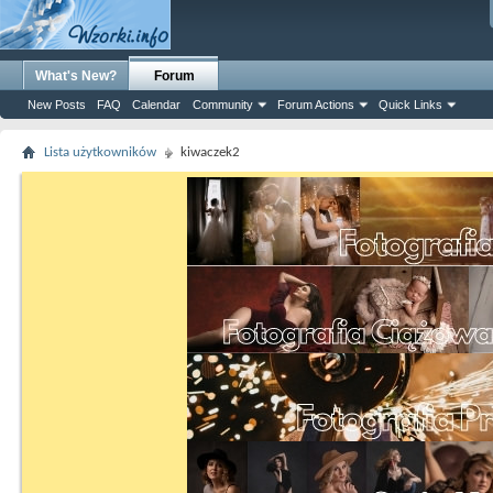
What's New?
Forum
New Posts
FAQ
Calendar
Community
Forum Actions
Quick Links
Lista użytkowników
kiwaczek2