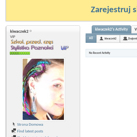
Zarejestruj s
kiwaczek2's Activity
V
kiwaczek2
VIP
All
kiwaczek2
Znajomi
No Recent Activity
Strona Domowa
Find latest posts