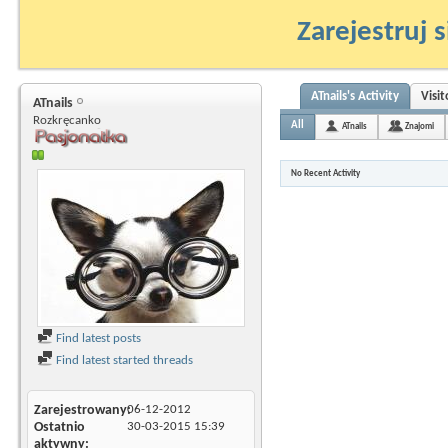
Zarejestruj s
ATnails's Activity
Visi
ATnails
Rozkręcanko
All
ATnails
Znajomi
No Recent Activity
Find latest posts
Find latest started threads
Zarejestrowany
06-12-2012
Ostatnio
30-03-2015
15:39
aktywny