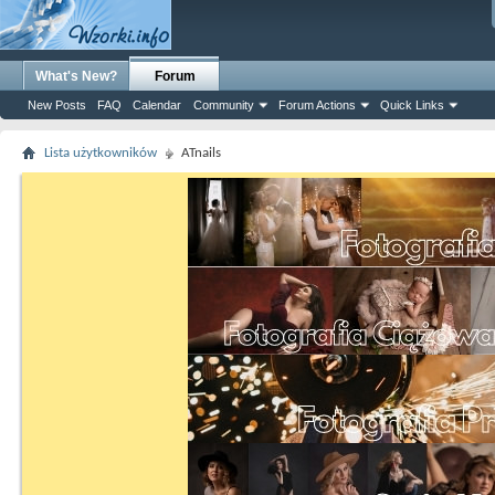
What's New?
Forum
New Posts
FAQ
Calendar
Community
Forum Actions
Quick Links
Lista użytkowników
ATnails