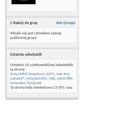
0
Należy do grup
Join Groups
ATnails nie jest członkiem żadnej
publicznej grupy
Ostatnio odwiedzili
Ostatnio 10 użytkownik(ów) odwiedziło
tą stronę:
Ania LMNY
,
beauticos
,
izu91
,
mar-kos
,
nanami7
,
reniusia1002
,
Sale
,
sylw1980
,
tomaszka
,
Tosiaczek
Ta strona była odwiedzona
13 091
razy.