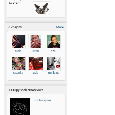
Avatar
8
Znajomi
More
tusia
Iwon
aga
sztynka
asia
Emilia B.
1
Grupy społecznościowe
Lubelszczyzna