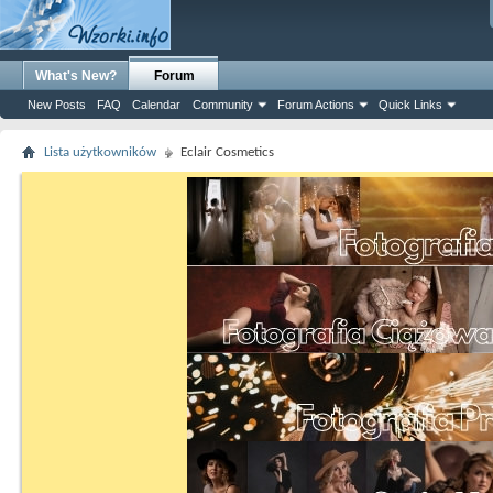
What's New?
Forum
New Posts
FAQ
Calendar
Community
Forum Actions
Quick Links
Lista użytkowników
Eclair Cosmetics