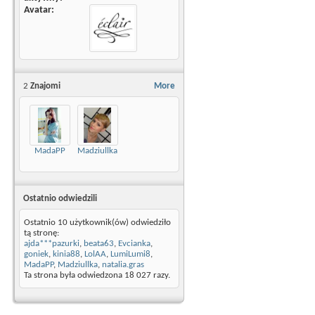
Avatar
2
Znajomi
More
MadaPP
Madziullka
Ostatnio odwiedzili
Ostatnio 10 użytkownik(ów) odwiedziło
tą stronę:
ajda***pazurki
,
beata63
,
Evcianka
,
goniek
,
kinia88
,
LolAA
,
LumiLumi8
,
MadaPP
,
Madziullka
,
natalia.gras
Ta strona była odwiedzona
18 027
razy.