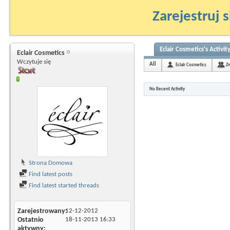
Zarejestruj s
Eclair Cosmetics's Activit
Eclair Cosmetics
Wczytuje się
All
Eclair Cosmetics
Z
No Recent Activity
Strona Domowa
Find latest posts
Find latest started threads
Zarejestrowany
12-12-2012
Ostatnio
18-11-2013
16:33
aktywny