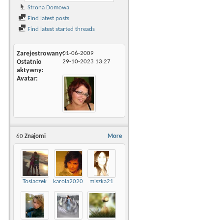
Strona Domowa
Find latest posts
Find latest started threads
Zarejestrowany
01-06-2009
Ostatnio
29-10-2023
13:27
aktywny
Avatar
60
Znajomi
More
Tosiaczek
karola2020
miszka21