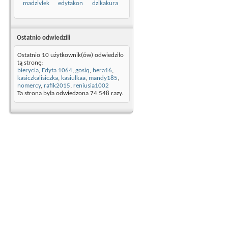
madzivlek
edytakon
dzikakura
Ostatnio odwiedzili
Ostatnio 10 użytkownik(ów) odwiedziło
tą stronę:
bierycia
,
Edyta 1064
,
gosiq
,
hera16
,
kasiczkalisiczka
,
kasiulkaa
,
mandy185
,
nomercy
,
rafik2015
,
reniusia1002
Ta strona była odwiedzona
74 548
razy.