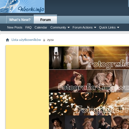
What's New?
Forum
New Posts
FAQ
Calendar
Community
Forum Actions
Quick Links
Lista użytkowników
zyza