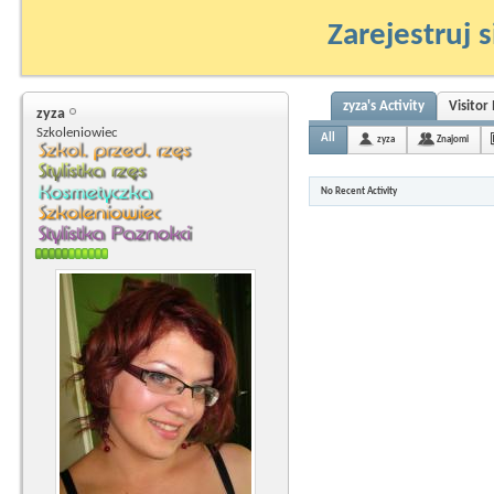
Zarejestruj s
zyza's Activity
Visitor
zyza
Szkoleniowiec
All
zyza
Znajomi
No Recent Activity