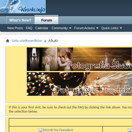
What's New?
Forum
New Posts
FAQ
Calendar
Community
Forum Actions
Quick Links
Lista użytkowników
AlkaKr
If this is your first visit, be sure to check out the
FAQ
by clicking the link above. You m
the selection below.