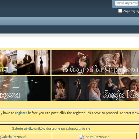
Zapamiętaj
ay have to
register
before you can post: click the register link above to proceed. To start vi
Galerie użytkowników dostępne po zalogowaniu się