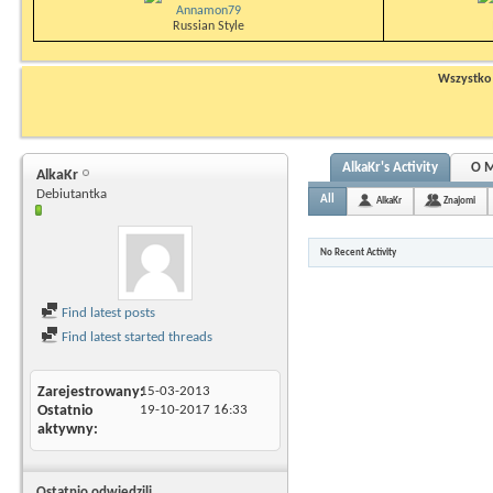
Annamon79
Russian Style
Wszystko n
AlkaKr's Activity
O M
AlkaKr
Debiutantka
All
AlkaKr
Znajomi
No Recent Activity
Find latest posts
Find latest started threads
Zarejestrowany
15-03-2013
Ostatnio
19-10-2017
16:33
aktywny
Ostatnio odwiedzili