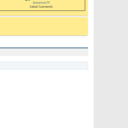
Annamon79
Sabat Czarownic