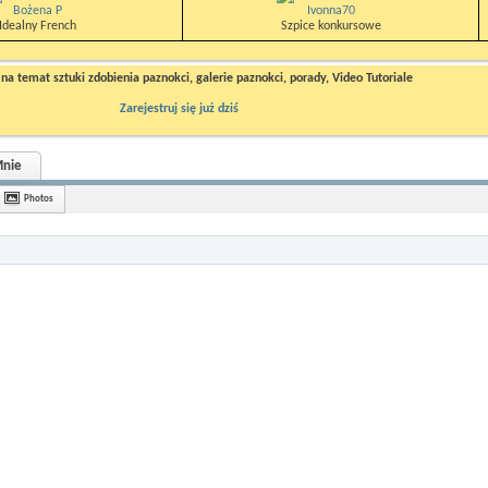
Bożena P
Ivonna70
Idealny French
Szpice konkursowe
a temat sztuki zdobienia paznokci, galerie paznokci, porady, Video Tutoriale
Zarejestruj się już dziś
nie
Photos