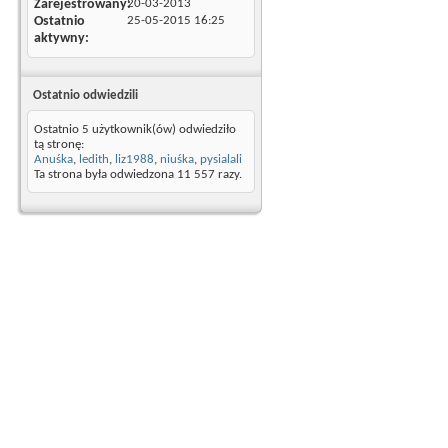
Zarejestrowany
20-03-2013
Ostatnio
25-05-2015
16:25
aktywny
Ostatnio odwiedzili
Ostatnio 5 użytkownik(ów) odwiedziło
tą stronę:
Anuśka
,
ledith
,
liz1988
,
niuśka
,
pysialali
Ta strona była odwiedzona
11 557
razy.