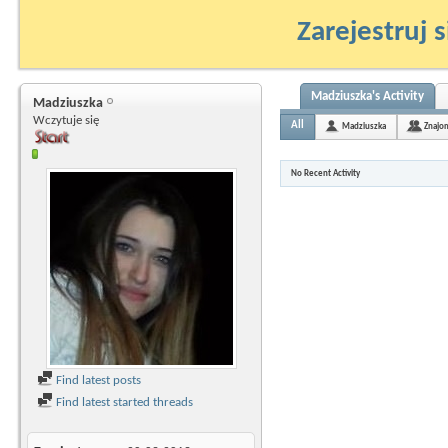
Zarejestruj s
Madziuszka's Activity
Madziuszka
Wczytuje się
All
Madziuszka
Znajo
No Recent Activity
Find latest posts
Find latest started threads