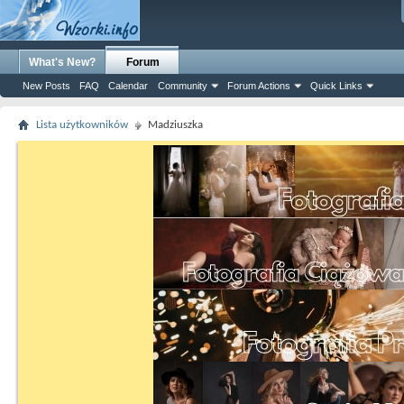
What's New?
Forum
New Posts
FAQ
Calendar
Community
Forum Actions
Quick Links
Lista użytkowników
Madziuszka