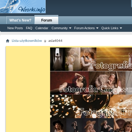
What's New?
Forum
New Posts
FAQ
Calendar
Community
Forum Actions
Quick Links
Lista użytkowników
asia4044