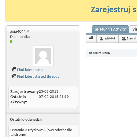
Zarejestruj s
asia4044's Activity
Vi
asia4044
Debiutantka
All
asia4044
Znajomi
No Recent Activity
Find latest posts
Find latest started threads
Zarejestrowany
23-05-2013
Ostatnio
07-02-2015
21:19
aktywny
Ostatnio odwiedzili
Ostatnio 3 użytkownik(ów) odwiedziło
tą stronę: