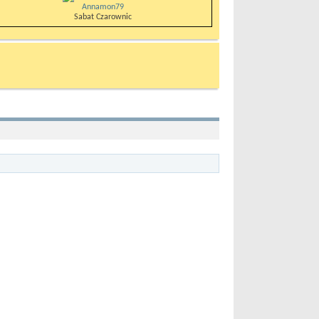
Annamon79
Sabat Czarownic