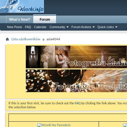
What's New?
Forum
New Posts
FAQ
Calendar
Community
Forum Actions
Quick Links
Lista użytkowników
asia4044
If this is your first visit, be sure to check out the
FAQ
by clicking the link above. You m
the selection below.