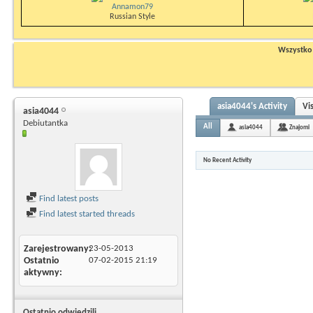
Annamon79
Russian Style
Wszystko n
asia4044's Activity
Vi
asia4044
Debiutantka
All
asia4044
Znajomi
No Recent Activity
Find latest posts
Find latest started threads
Zarejestrowany
23-05-2013
Ostatnio
07-02-2015
21:19
aktywny
Ostatnio odwiedzili