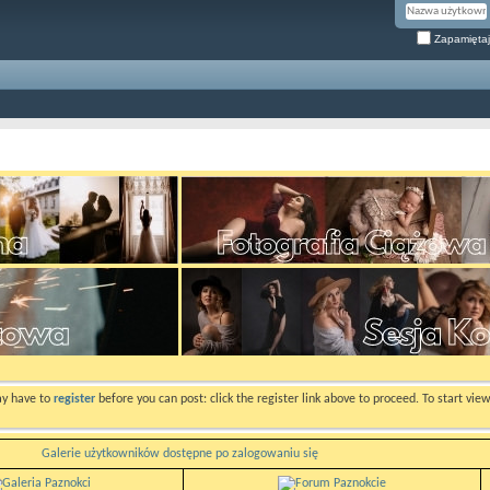
Zapamiętaj
ay have to
register
before you can post: click the register link above to proceed. To start vi
Galerie użytkowników dostępne po zalogowaniu się