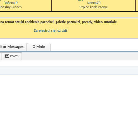
Bożena P
Ivonna70
Idealny French
Szpice konkursowe
a temat sztuki zdobienia paznokci, galerie paznokci, porady, Video Tutoriale
Zarejestruj się już dziś
sitor Messages
O Mnie
Photos