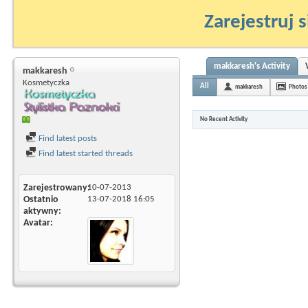
Zarejestruj s
makkaresh's Activity
makkaresh
Kosmetyczka
All
makkaresh
Photos
No Recent Activity
Find latest posts
Find latest started threads
Zarejestrowany
10-07-2013
Ostatnio
13-07-2018
16:05
aktywny
Avatar