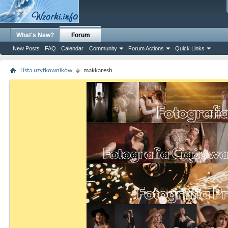
What's New?
Forum
New Posts
FAQ
Calendar
Community
Forum Actions
Quick Links
Lista użytkowników
makkaresh