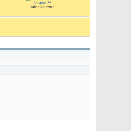
Annamon79
Sabat Czarownic