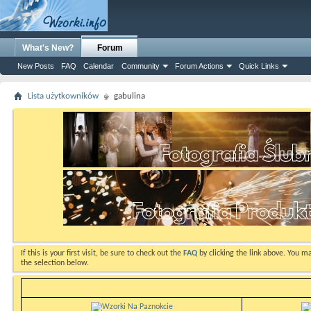
What's New?
Forum
New Posts
FAQ
Calendar
Community
Forum Actions
Quick Links
Lista użytkowników
gabulina
If this is your first visit, be sure to check out the
FAQ
by clicking the link above. You m
the selection below.