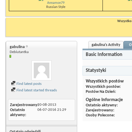
Annamon79
Russian Style
Wszystko n
gabulina's Activity
O
gabulina
Debiutantka
Basic Information
Statystyki
Wszystkich postów
Find latest posts
Wszystkich postów
Find latest started threads
Postów Na Dzień
Ogólne Informacje
Zarejestrowany
20-08-2013
Ostatnio aktywny
Ostatnio
06-07-2016
21:29
Zarejestrowany
aktywny
Osoby Polecone
Ostatnio odwiedzili