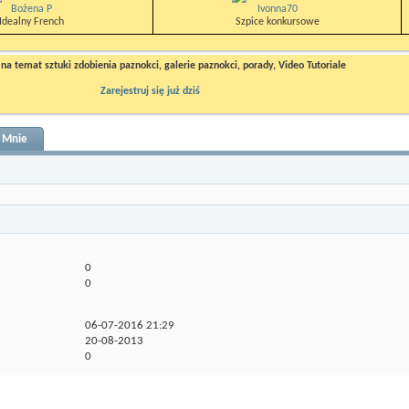
Bożena P
Ivonna70
Idealny French
Szpice konkursowe
a temat sztuki zdobienia paznokci, galerie paznokci, porady, Video Tutoriale
Zarejestruj się już dziś
 Mnie
0
0
06-07-2016
21:29
20-08-2013
0