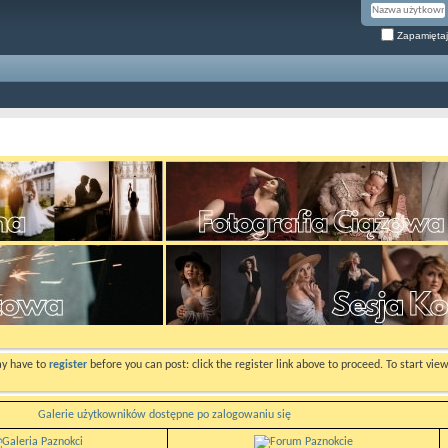
Zapamiętaj
ay have to
register
before you can post: click the register link above to proceed. To start vi
Galerie użytkowników dostępne po zalogowaniu się