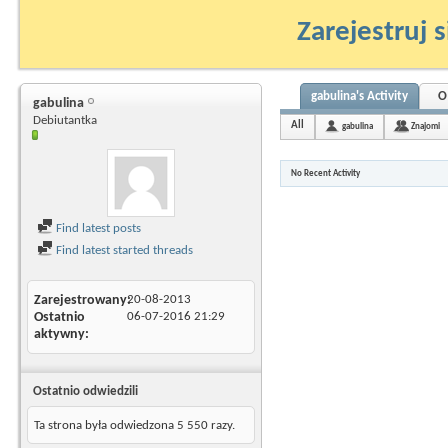
Zarejestruj s
gabulina's Activity
O
gabulina
Debiutantka
All
gabulina
Znajomi
No Recent Activity
Find latest posts
Find latest started threads
Zarejestrowany
20-08-2013
Ostatnio
06-07-2016
21:29
aktywny
Ostatnio odwiedzili
Ta strona była odwiedzona
5 550
razy.