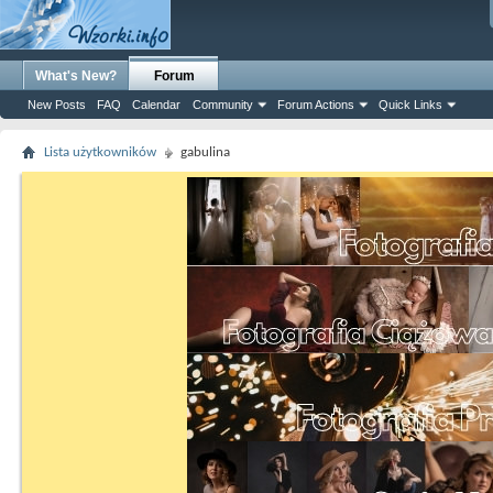
What's New?
Forum
New Posts
FAQ
Calendar
Community
Forum Actions
Quick Links
Lista użytkowników
gabulina