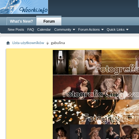
What's New?
Forum
New Posts
FAQ
Calendar
Community
Forum Actions
Quick Links
Lista użytkowników
gabulina