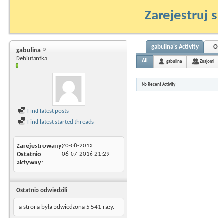
Zarejestruj s
gabulina's Activity
O
gabulina
Debiutantka
All
gabulina
Znajomi
No Recent Activity
Find latest posts
Find latest started threads
Zarejestrowany
20-08-2013
Ostatnio
06-07-2016
21:29
aktywny
Ostatnio odwiedzili
Ta strona była odwiedzona
5 541
razy.