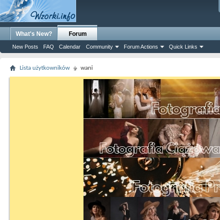
What's New?
Forum
New Posts
FAQ
Calendar
Community
Forum Actions
Quick Links
Lista użytkowników
wani