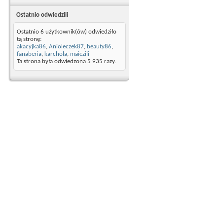
Ostatnio odwiedzili
Ostatnio 6 użytkownik(ów) odwiedziło
tą stronę:
akacyjka86
,
Anioleczek87
,
beauty86
,
fanaberia
,
karchola
,
maiczili
Ta strona była odwiedzona
5 935
razy.