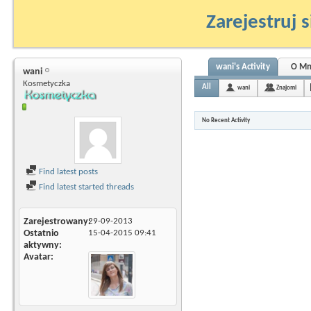
Zarejestruj s
wani's Activity
O Mn
wani
Kosmetyczka
All
wani
Znajomi
No Recent Activity
Find latest posts
Find latest started threads
Zarejestrowany
29-09-2013
Ostatnio
15-04-2015
09:41
aktywny
Avatar