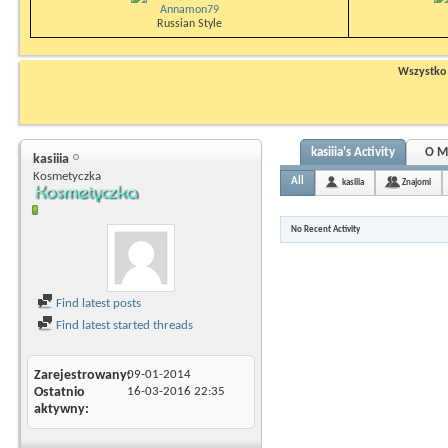
Annamon79
Russian Style
Wszystko n
kasiiia's Activity
O M
kasiiia
Kosmetyczka
All
kasiiia
Znajomi
No Recent Activity
Find latest posts
Find latest started threads
Zarejestrowany
09-01-2014
Ostatnio
16-03-2016
22:35
aktywny