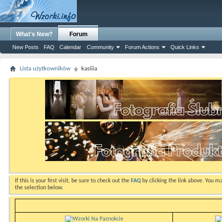
What's New?
Forum
New Posts
FAQ
Calendar
Community
Forum Actions
Quick Links
Lista użytkowników
kasiiia
If this is your first visit, be sure to check out the
FAQ
by clicking the link above. You m
the selection below.