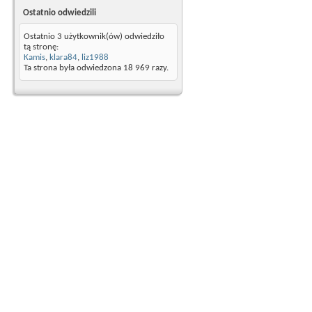
Ostatnio odwiedzili
Ostatnio 3 użytkownik(ów) odwiedziło
tą stronę:
Kamis
,
klara84
,
liz1988
Ta strona była odwiedzona
18 969
razy.