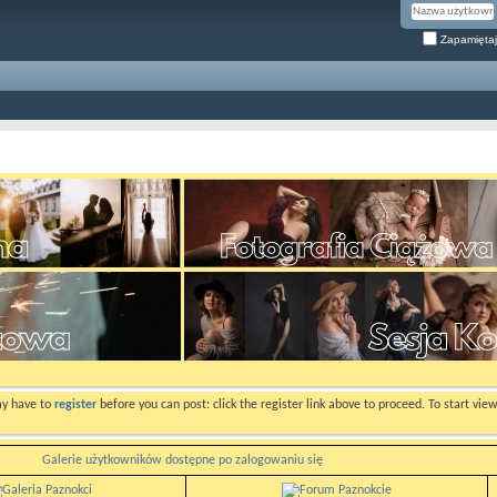
Zapamiętaj
ay have to
register
before you can post: click the register link above to proceed. To start vi
Galerie użytkowników dostępne po zalogowaniu się