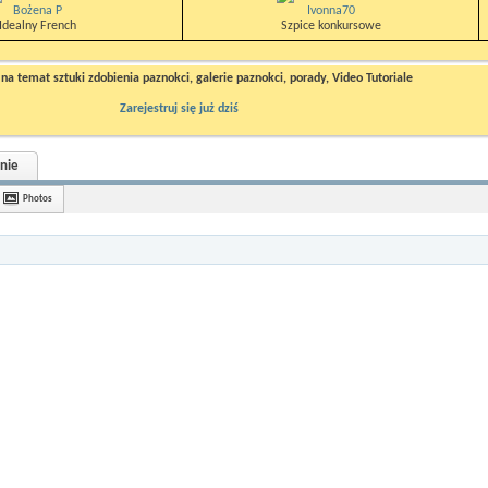
Bożena P
Ivonna70
Idealny French
Szpice konkursowe
a temat sztuki zdobienia paznokci, galerie paznokci, porady, Video Tutoriale
Zarejestruj się już dziś
nie
Photos