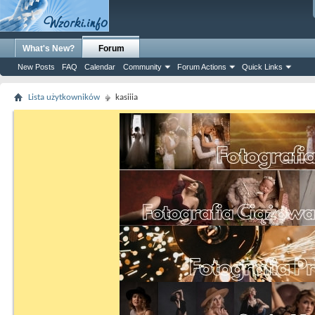
What's New?
Forum
New Posts
FAQ
Calendar
Community
Forum Actions
Quick Links
Lista użytkowników
kasiiia