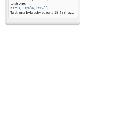
tą stronę:
Kamis
,
klara84
,
liz1988
Ta strona była odwiedzona
18 988
razy.