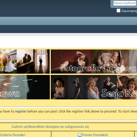
Zapamiętaj
ay have to
register
before you can post: click the register link above to proceed. To start vi
Galerie użytkowników dostępne po zalogowaniu się