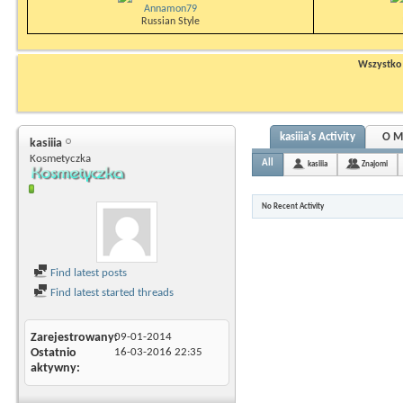
Annamon79
Russian Style
Wszystko n
kasiiia's Activity
O M
kasiiia
Kosmetyczka
All
kasiiia
Znajomi
No Recent Activity
Find latest posts
Find latest started threads
Zarejestrowany
09-01-2014
Ostatnio
16-03-2016
22:35
aktywny