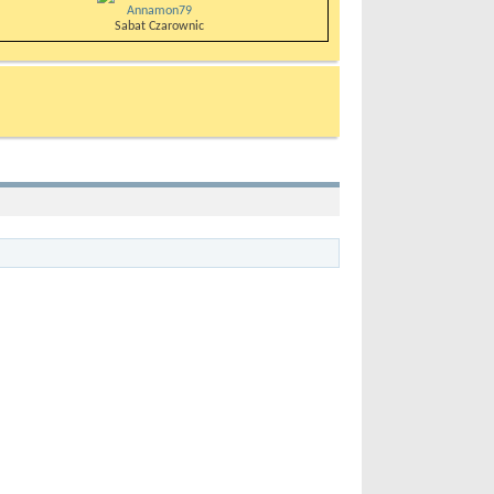
Annamon79
Sabat Czarownic