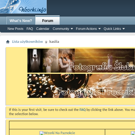
What's New?
Forum
New Posts
FAQ
Calendar
Community
Forum Actions
Quick Links
Lista użytkowników
kasiiia
If this is your first visit, be sure to check out the
FAQ
by clicking the link above. You m
the selection below.