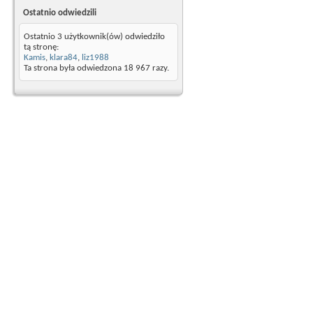
Ostatnio odwiedzili
Ostatnio 3 użytkownik(ów) odwiedziło
tą stronę:
Kamis
,
klara84
,
liz1988
Ta strona była odwiedzona
18 967
razy.