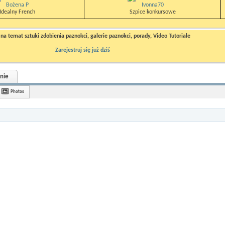
Bożena P
Ivonna70
Idealny French
Szpice konkursowe
a temat sztuki zdobienia paznokci, galerie paznokci, porady, Video Tutoriale
Zarejestruj się już dziś
nie
Photos