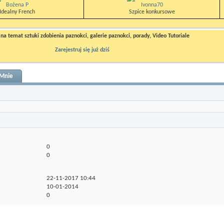
Bożena P
Ivonna70
Idealny French
Szpice konkursowe
a temat sztuki zdobienia paznokci, galerie paznokci, porady, Video Tutoriale
Zarejestruj się już dziś
Mnie
0
0
22-11-2017
10:44
10-01-2014
0