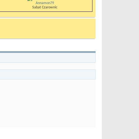
Annamon79
Sabat Czarownic