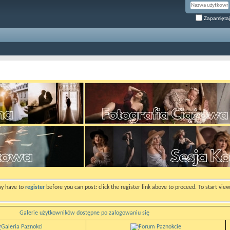
Zapamiętaj
ay have to
register
before you can post: click the register link above to proceed. To start vi
Galerie użytkowników dostępne po zalogowaniu się