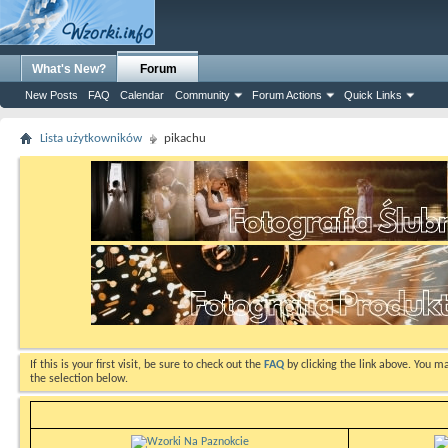
What's New?
Forum
New Posts
FAQ
Calendar
Community
Forum Actions
Quick Links
Lista użytkowników
pikachu
If this is your first visit, be sure to check out the
FAQ
by clicking the link above. You m
the selection below.