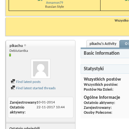
Annamon79
Russian Style
Wszystko n
pikachu's Activity
O 
pikachu
Debiutantka
Basic Information
Statystyki
Wszystkich postów
Find latest posts
Wszystkich postów
Find latest started threads
Postów Na Dzień
Ogólne Informacje
Zarejestrowany
10-01-2014
Ostatnio aktywny
Ostatnio
22-11-2017
10:44
Zarejestrowany
aktywny
Osoby Polecone
Ostatnio odwiedzili