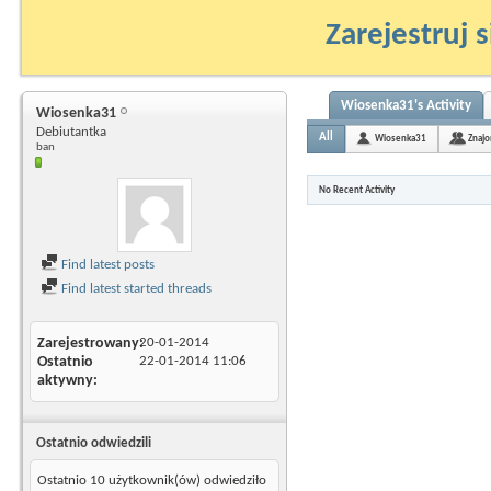
Zarejestruj s
Wiosenka31's Activity
Wiosenka31
Debiutantka
All
Wiosenka31
Znajo
ban
No Recent Activity
Find latest posts
Find latest started threads
Zarejestrowany
20-01-2014
Ostatnio
22-01-2014
11:06
aktywny
Ostatnio odwiedzili
Ostatnio 10 użytkownik(ów) odwiedziło