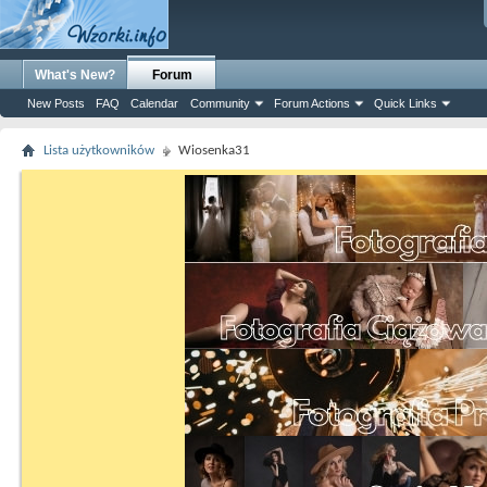
What's New?
Forum
New Posts
FAQ
Calendar
Community
Forum Actions
Quick Links
Lista użytkowników
Wiosenka31