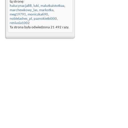
tą stronę:
halucynacja88
,
luki
,
malutkaistotkaa
,
marchewkowy_las
,
markotka
,
meg19791
,
moniczka690
,
noblelashes_pl
,
paznokietki000
,
reniusia1002
Ta strona była odwiedzona
21 492
razy.