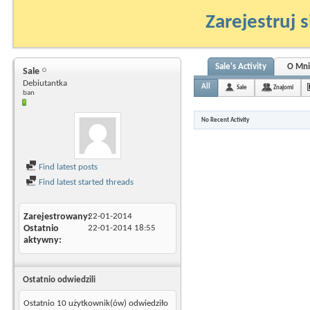
Zarejestruj s
Sale's Activity
O Mni
Sale
Debiutantka
All
Sale
Znajomi
ban
No Recent Activity
Find latest posts
Find latest started threads
Zarejestrowany
22-01-2014
Ostatnio
22-01-2014
18:55
aktywny
Ostatnio odwiedzili
Ostatnio 10 użytkownik(ów) odwiedziło