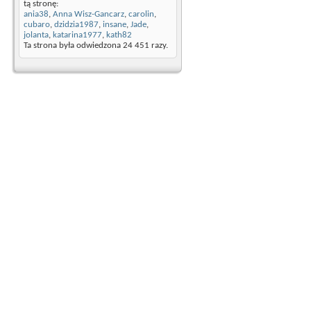
tą stronę:
ania38
,
Anna Wisz-Gancarz
,
carolin
,
cubaro
,
dzidzia1987
,
insane
,
Jade
,
jolanta
,
katarina1977
,
kath82
Ta strona była odwiedzona
24 451
razy.