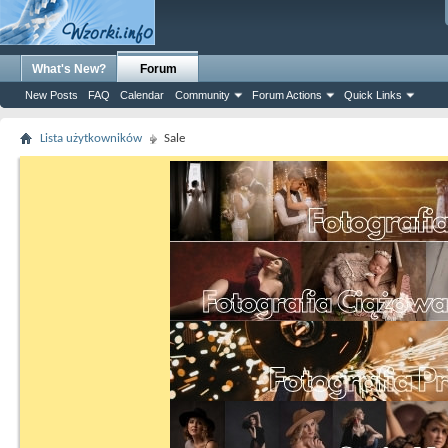
What's New?
Forum
New Posts
FAQ
Calendar
Community
Forum Actions
Quick Links
Lista użytkowników
Sale