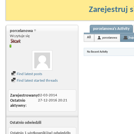
Zarejestruj s
porcelanowa's Activity
porcelanowa
Wczytuje się
All
porcelanowa
Znaj
No Recent Activity
Find latest posts
Find latest started threads
Zarejestrowany
02-03-2014
Ostatnio
27-12-2016
20:21
aktywny
Ostatnio odwiedzili
Ostatnio 1 użytkownik(ów) odwiedziło