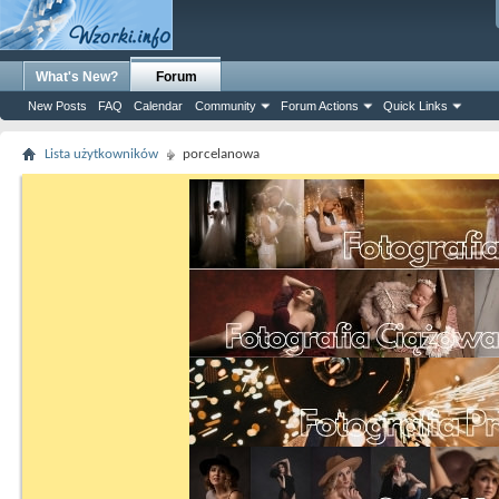
What's New?
Forum
New Posts
FAQ
Calendar
Community
Forum Actions
Quick Links
Lista użytkowników
porcelanowa