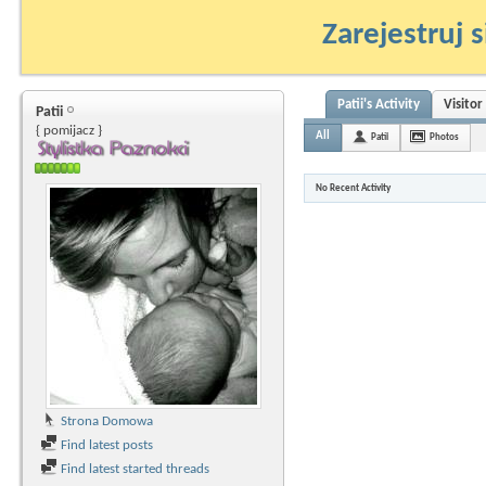
Zarejestruj s
Patii's Activity
Visito
Patii
{ pomijacz }
All
Patii
Photos
No Recent Activity
Strona Domowa
Find latest posts
Find latest started threads