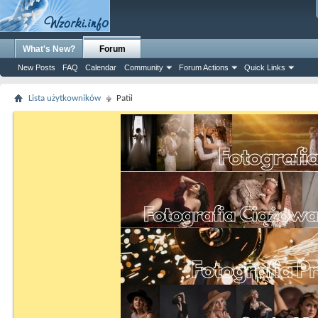
What's New?
Forum
New Posts
FAQ
Calendar
Community
Forum Actions
Quick Links
Lista użytkowników
Patii