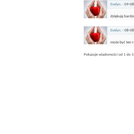
Evelyn.
-
09-0
dziękuję bardz
Evelyn.
-
08-0
może być ten 
Pokazuje wiadomości od 1 do
1