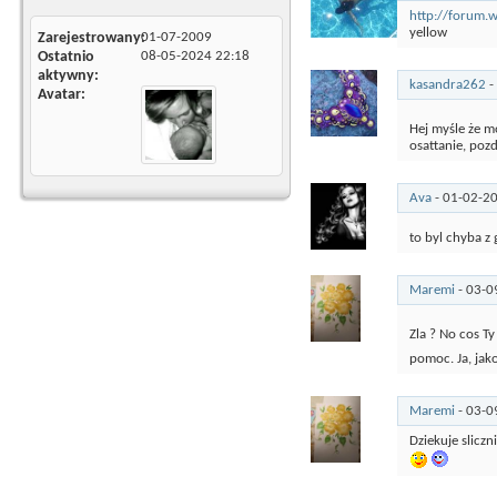
http://forum.w
yellow
Zarejestrowany
01-07-2009
Ostatnio
08-05-2024
22:18
aktywny
kasandra262
-
Avatar
Hej myśle że 
osattanie, po
Ava
-
01-02-2
to byl chyba z
Maremi
-
03-0
Zla ? No cos T
pomoc. Ja, jak
Maremi
-
03-0
Dziekuje sliczn