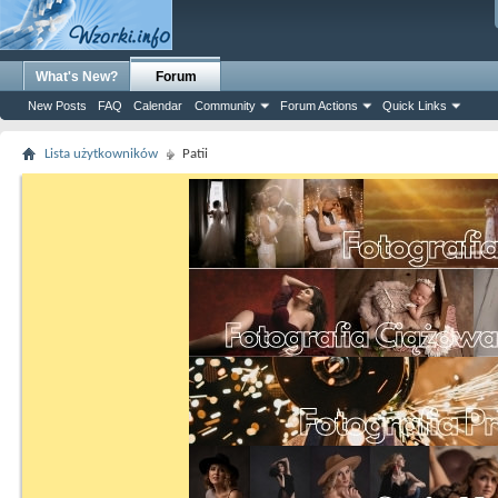
What's New?
Forum
New Posts
FAQ
Calendar
Community
Forum Actions
Quick Links
Lista użytkowników
Patii