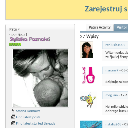
Zarejestruj s
Patii's Activity
Visito
Patii
{ pomijacz }
27
Wpisy
reniusia1002
Witam ogladala
zel?jakiej fir
nanami7
-
05-
dziękuję za k
megusia
-
17-
Hej miło widzi
Strona Domowa
dobrego kursu 
Find latest posts
Find latest started threads
natalia268
-
0