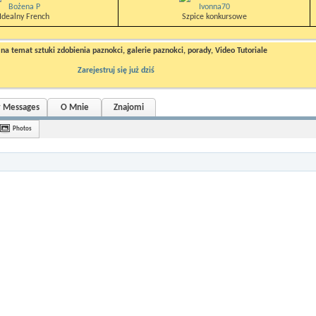
Bożena P
Ivonna70
Idealny French
Szpice konkursowe
a temat sztuki zdobienia paznokci, galerie paznokci, porady, Video Tutoriale
Zarejestruj się już dziś
r Messages
O Mnie
Znajomi
Photos