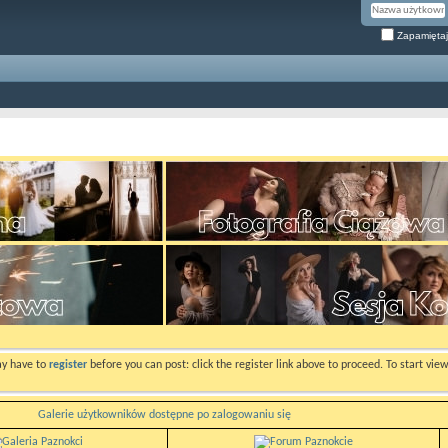
Zapamiętaj
ay have to
register
before you can post: click the register link above to proceed. To start vi
Galerie użytkowników dostępne po zalogowaniu się