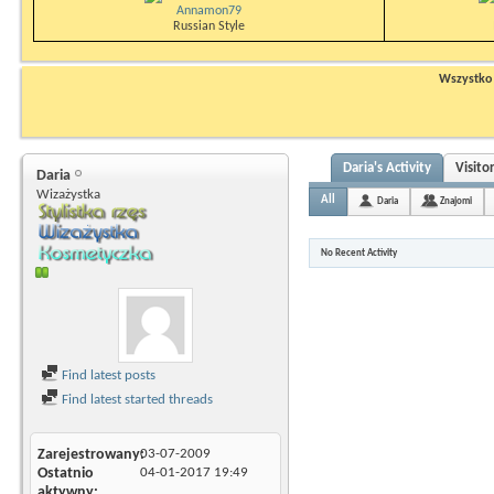
Annamon79
Russian Style
Wszystko n
Daria's Activity
Visito
Daria
Wizażystka
All
Daria
Znajomi
No Recent Activity
Find latest posts
Find latest started threads
Zarejestrowany
03-07-2009
Ostatnio
04-01-2017
19:49
aktywny