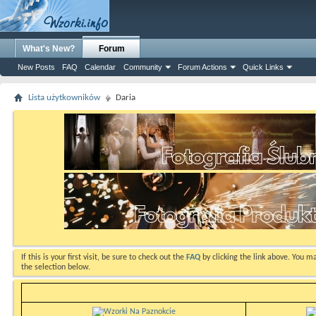
What's New?
Forum
New Posts
FAQ
Calendar
Community
Forum Actions
Quick Links
Lista użytkowników
Daria
If this is your first visit, be sure to check out the
FAQ
by clicking the link above. You m
the selection below.