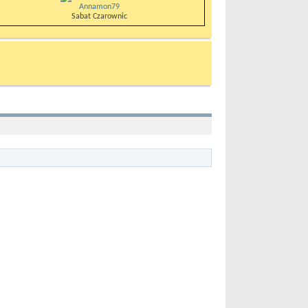
Annamon79
Sabat Czarownic