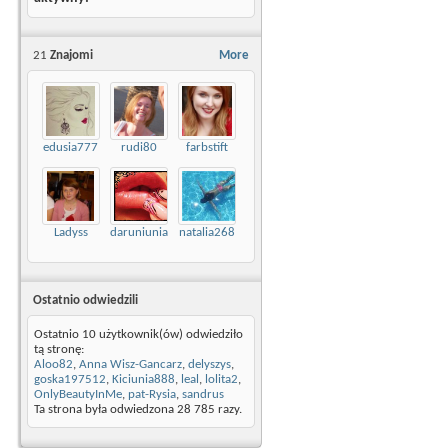
21
Znajomi
More
edusia777
rudi80
farbstift
Ladyss
daruniunia
natalia268
Ostatnio odwiedzili
Ostatnio 10 użytkownik(ów) odwiedziło
tą stronę:
Aloo82
,
Anna Wisz-Gancarz
,
delyszys
,
goska197512
,
Kiciunia888
,
leal
,
lolita2
,
OnlyBeautyInMe
,
pat-Rysia
,
sandrus
Ta strona była odwiedzona
28 785
razy.