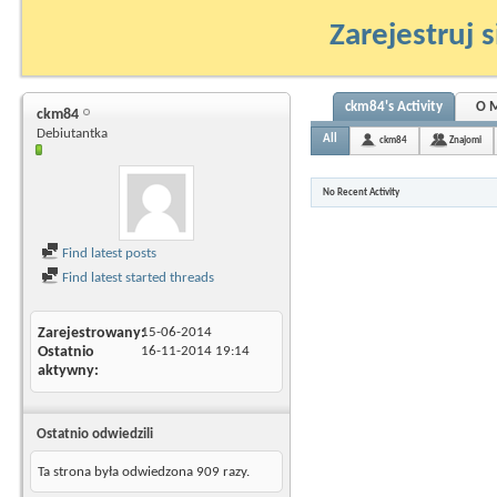
Zarejestruj s
ckm84's Activity
O 
ckm84
Debiutantka
All
ckm84
Znajomi
No Recent Activity
Find latest posts
Find latest started threads
Zarejestrowany
15-06-2014
Ostatnio
16-11-2014
19:14
aktywny
Ostatnio odwiedzili
Ta strona była odwiedzona
909
razy.