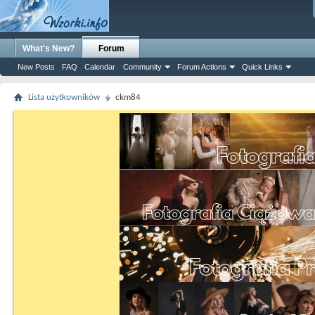
What's New?
Forum
New Posts
FAQ
Calendar
Community
Forum Actions
Quick Links
Lista użytkowników
ckm84