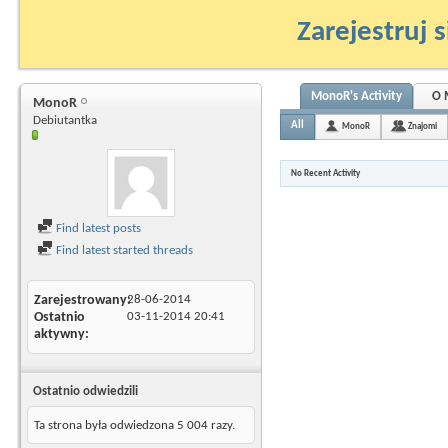
Zarejestruj s
MonoR's Activity
O 
MonoR
Debiutantka
All
MonoR
Znajomi
No Recent Activity
Find latest posts
Find latest started threads
Zarejestrowany
28-06-2014
Ostatnio
03-11-2014
20:41
aktywny
Ostatnio odwiedzili
Ta strona była odwiedzona
5 004
razy.