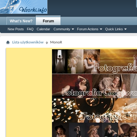
What's New?
Forum
New Posts
FAQ
Calendar
Community
Forum Actions
Quick Links
Lista użytkowników
MonoR