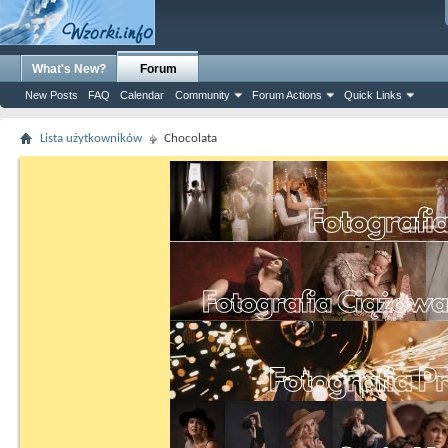
What's New?
Forum
New Posts
FAQ
Calendar
Community
Forum Actions
Quick Links
Lista użytkowników
Chocolata