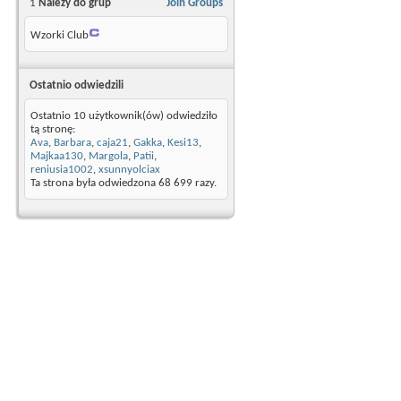
1
Należy do grup
Join Groups
Wzorki Club
Ostatnio odwiedzili
Ostatnio 10 użytkownik(ów) odwiedziło
tą stronę:
Ava
,
Barbara
,
caja21
,
Gakka
,
Kesi13
,
Majkaa130
,
Margola
,
Patii
,
reniusia1002
,
xsunnyolciax
Ta strona była odwiedzona
68 699
razy.