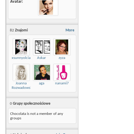
Avatar
82
Znajomi
More
xsunnyolciax
Askar
zyza
Joanna
aga
nanami7
Rozwadowska
0
Grupy społecznościowe
Chocolata is not a member of any
groups