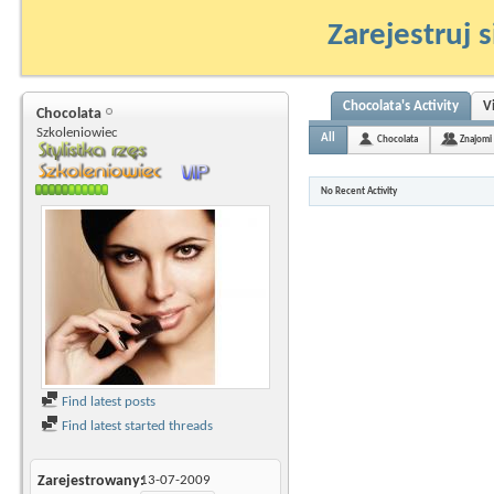
Zarejestruj s
Chocolata's Activity
V
Chocolata
Szkoleniowiec
All
Chocolata
Znajomi
No Recent Activity
Find latest posts
Find latest started threads
Zarejestrowany
13-07-2009